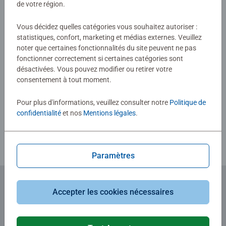
Aucune évaluation n'a encore été
de votre région.
une expérience de puzzle inoubliable. Du débutant au
soumise
plus expérimenté : chaque amateur de puzzles trouvera
Vous décidez quelles catégories vous souhaitez autoriser :
son puzzle parfait !
statistiques, confort, marketing et médias externes. Veuillez
0/0
noter que certaines fonctionnalités du site peuvent ne pas
fonctionner correctement si certaines catégories sont
désactivées. Vous pouvez modifier ou retirer votre
consentement à tout moment.
Rédiger une évaluation
Pour plus d'informations, veuillez consulter notre
Politique de
confidentialité
et nos
Mentions légales
.
Consignes d'évaluation
Paramètres
Accepter les cookies nécessaires
Abonnez-vous à notre newsletter
et recevez un bon d'achat de 5€.