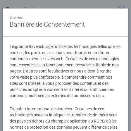
Description
Site web
Bannière de Consentement
Découvrez une nouvelle façon d'assembler nos puzzles
grâce aux pièces de bois de haute qualité, robustes et
naturelles découpées avec précision au laser. Nos puzzles
en bois vous permettront une expérience d'assemblage
Le groupe Ravensburger utilise des technologies telles que les
Détails
cookies, les pixels et les scripts pour fournir et améliorer
unique haut en couleurs autour de l'univers de Stitch. Les
continuellement ses sites web. Certaines de ces technologies
150 pièces de ce puzzle comprennent 15 petites figurines
sont essentielles au fonctionnement sécurisé et fiable de nos
Numéro d'article:
12000758
en bois (=whimsies) conçues avec amour en lien avec le
pages. D'autres sont facultatives et nous aident à rendre
EAN:
4005555007586
thème du puzzle.
votre visite plus confortable, à comprendre comment nos
sites sont utilisés, à vous proposer des contenus et des
Avertissements et informations du fabricant
Les puzzles Ravensburger sont synonymes de plaisir du
publicités adaptés à vos centres d'intérêt ou à afficher des
puzzle tout en garantissant une qualité premium, avec
contenus multimédias externes de fournisseurs tiers.
Produits similaires
une grande exigence quant aux matériaux, aux motifs
Transfert international de données : Certaines de ces
représentés et au design choisi. Cette passion pour la
technologies peuvent impliquer le transfert de données vers
qualité et l'amour du détail ainsi qu'un immense choix en
des pays en dehors du champ d'application du RGPD, où les
termes de motifs, de formats et de nombres de pièces
normes de protection des données peuvent différer de celles
rendent les puzzles Ravensburger uniques et garantissent