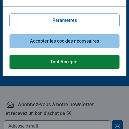
Paramètres
Puzzle adulte
Puzzle adulte
Chefchaouen, Maroc
Cinque Terre, Italie
Accepter les cookies nécessaires
4,90 €
4,90 €
Tout Accepter
Abonnez-vous à notre newsletter
et recevez un bon d'achat de 5€.