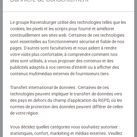
Détails
Numéro d'article:
11010788
Le groupe Ravensburger utilise des technologies telles que les
EAN:
4050368107886
cookies, les pixels et les scripts pour fournir et améliorer
continuellement ses sites web. Certaines de ces technologies
Avertissements et informations du fabricant
sont essentielles au fonctionnement sécurisé et fiable de nos
pages. D'autres sont facultatives et nous aident à rendre
Produits similaires
votre visite plus confortable, à comprendre comment nos
sites sont utilisés, à vous proposer des contenus et des
publicités adaptés à vos centres d'intérêt ou à afficher des
contenus multimédias externes de fournisseurs tiers.
Aucune évaluation n'a encore été
Transfert international de données : Certaines de ces
soumise
technologies peuvent impliquer le transfert de données vers
des pays en dehors du champ d'application du RGPD, où les
normes de protection des données peuvent différer de celles
0/0
de votre région.
Vous décidez quelles catégories vous souhaitez autoriser :
statistiques, confort, marketing et médias externes. Veuillez
Rédiger une évaluation