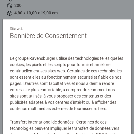
200
4,80 x 19,00 x 19,00 cm
Site web
Description
Bannière de Consentement
Découvrez de nouveaux puzzles adultes de 200 pièces,
rapide à assembler, dans un format idéal pour s'initier à
Le groupe Ravensburger utilise des technologies telles que les
l'activité puzzle. A travers ces nouvelles images
cookies, les pixels et les scripts pour fournir et améliorer
tendances, prenez votre "pause puzzle" et offrez-vous un
continuellement ses sites web. Certaines de ces technologies
Détails
petit moment d'évasion et de relaxation.
sont essentielles au fonctionnement sécurisé et fiable de nos
pages. D'autres sont facultatives et nous aident à rendre
Numéro d'article:
13307
votre visite plus confortable, à comprendre comment nos
Les puzzles Ravensburger sont synonymes de plaisir et
EAN:
4005556133079
sites sont utilisés, à vous proposer des contenus et des
de qualité supérieure. Ils sont le fruit d'une expertise de
publicités adaptés à vos centres d'intérêt ou à afficher des
plusieurs décennies dans la production de puzzles et
contenus multimédias externes de fournisseurs tiers.
Avertissements et informations du fabricant
d'une grande exigence en matière de matériaux, d'images
et de design.
Transfert international de données : Certaines de ces
Produits similaires
technologies peuvent impliquer le transfert de données vers