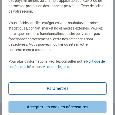
des pays en dehors du champ d'application du RGPD, où les
normes de protection des données peuvent différer de celles
de votre région.
Aucune évaluation n'a encore été
Vous décidez quelles catégories vous souhaitez autoriser :
soumise
statistiques, confort, marketing et médias externes. Veuillez
noter que certaines fonctionnalités du site peuvent ne pas
fonctionner correctement si certaines catégories sont
0/0
désactivées. Vous pouvez modifier ou retirer votre
consentement à tout moment.
Pour plus d'informations, veuillez consulter notre
Politique de
Rédiger une évaluation
confidentialité
et nos
Mentions légales
.
Consignes d'évaluation
Paramètres
Accepter les cookies nécessaires