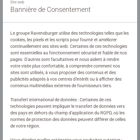
format 500 pièces est idéal pour profiter de l'activité du
Site web
Bannière de Consentement
puzzle, propice à la détente et à la relaxation. Chaque
pièce a une forme unique et permet un assemblage
Détails
parfait de l'image choisie. Avec les puzzles Highlights,
découvrez de fantastiques photographies inédites pour
Le groupe Ravensburger utilise des technologies telles que les
Numéro d'article:
12001335
tous les passionnés de belles images.
cookies, les pixels et les scripts pour fournir et améliorer
EAN:
4005555013358
continuellement ses sites web. Certaines de ces technologies
sont essentielles au fonctionnement sécurisé et fiable de nos
Nos puzzles sont parfaits pour se détendre après une
pages. D'autres sont facultatives et nous aident à rendre
Avertissements et informations du fabricant
journée de travail ou d'école et pour passer un bon
votre visite plus confortable, à comprendre comment nos
moment en famille. La qualité des puzzles Ravensburger
sites sont utilisés, à vous proposer des contenus et des
Produits similaires
est reconnue et appréciée. Faites partie des millions de
publicités adaptés à vos centres d'intérêt ou à afficher des
personnes qui ont goûté au monde ludique des puzzles
contenus multimédias externes de fournisseurs tiers.
avec des produits Ravensburger de qualité. Chaque pièce
de puzzle a sa propre forme, elle est ainsi unique, et elles
Transfert international de données : Certaines de ces
s'assemblent parfaitement entre elles.
Aucune évaluation n'a encore été
technologies peuvent impliquer le transfert de données vers
des pays en dehors du champ d'application du RGPD, où les
soumise
normes de protection des données peuvent différer de celles
de votre région.
0/0