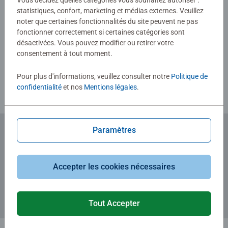
Vous décidez quelles catégories vous souhaitez autoriser :
statistiques, confort, marketing et médias externes. Veuillez
noter que certaines fonctionnalités du site peuvent ne pas
fonctionner correctement si certaines catégories sont
Rédiger une évaluation
désactivées. Vous pouvez modifier ou retirer votre
consentement à tout moment.
Consignes d'évaluation
Pour plus d'informations, veuillez consulter notre
Politique de
confidentialité
et nos
Mentions légales
.
Paramètres
Abonnez-vous à notre newsletter
et recevez un bon d'achat de 5€.
Accepter les cookies nécessaires
Tout Accepter