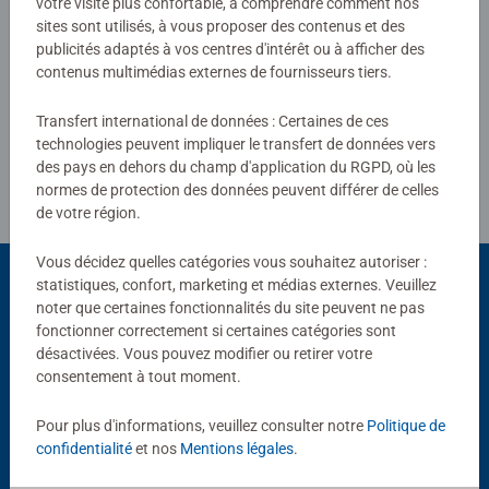
votre visite plus confortable, à comprendre comment nos
sites sont utilisés, à vous proposer des contenus et des
publicités adaptés à vos centres d'intérêt ou à afficher des
Rédiger une évaluation
contenus multimédias externes de fournisseurs tiers.
Transfert international de données : Certaines de ces
Consignes d'évaluation
technologies peuvent impliquer le transfert de données vers
des pays en dehors du champ d'application du RGPD, où les
normes de protection des données peuvent différer de celles
de votre région.
Vous décidez quelles catégories vous souhaitez autoriser :
statistiques, confort, marketing et médias externes. Veuillez
noter que certaines fonctionnalités du site peuvent ne pas
Choix populaires
fonctionner correctement si certaines catégories sont
désactivées. Vous pouvez modifier ou retirer votre
D'autres personnes aiment aussi
consentement à tout moment.
Pour plus d'informations, veuillez consulter notre
Politique de
confidentialité
et nos
Mentions légales
.