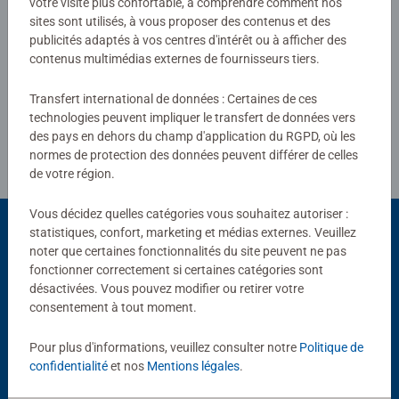
votre visite plus confortable, à comprendre comment nos
sites sont utilisés, à vous proposer des contenus et des
publicités adaptés à vos centres d'intérêt ou à afficher des
Rédiger une évaluation
contenus multimédias externes de fournisseurs tiers.
Transfert international de données : Certaines de ces
Consignes d'évaluation
technologies peuvent impliquer le transfert de données vers
des pays en dehors du champ d'application du RGPD, où les
normes de protection des données peuvent différer de celles
de votre région.
Vous décidez quelles catégories vous souhaitez autoriser :
statistiques, confort, marketing et médias externes. Veuillez
noter que certaines fonctionnalités du site peuvent ne pas
Choix populaires
fonctionner correctement si certaines catégories sont
désactivées. Vous pouvez modifier ou retirer votre
D'autres personnes aiment aussi
consentement à tout moment.
Pour plus d'informations, veuillez consulter notre
Politique de
confidentialité
et nos
Mentions légales
.