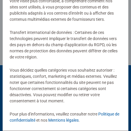
votre visite plus confortable, à comprendre comment nos
sites sont utilisés, à vous proposer des contenus et des
publicités adaptés à vos centres d'intérêt ou à afficher des
Rédiger une évaluation
contenus multimédias externes de fournisseurs tiers.
Transfert international de données : Certaines de ces
Consignes d'évaluation
technologies peuvent impliquer le transfert de données vers
des pays en dehors du champ d'application du RGPD, où les
normes de protection des données peuvent différer de celles
de votre région.
Vous décidez quelles catégories vous souhaitez autoriser :
statistiques, confort, marketing et médias externes. Veuillez
noter que certaines fonctionnalités du site peuvent ne pas
Choix populaires
fonctionner correctement si certaines catégories sont
désactivées. Vous pouvez modifier ou retirer votre
D'autres personnes aiment aussi
consentement à tout moment.
Pour plus d'informations, veuillez consulter notre
Politique de
confidentialité
et nos
Mentions légales
.