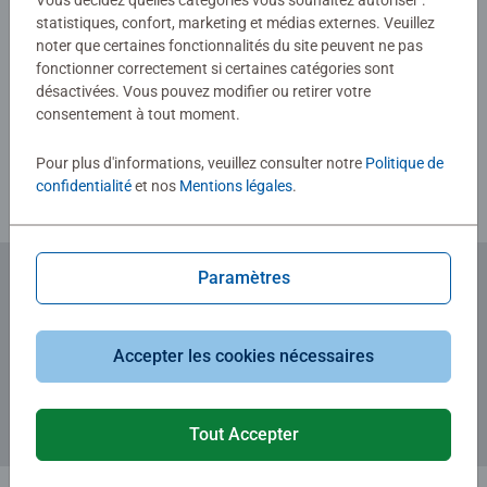
Vous décidez quelles catégories vous souhaitez autoriser :
statistiques, confort, marketing et médias externes. Veuillez
noter que certaines fonctionnalités du site peuvent ne pas
fonctionner correctement si certaines catégories sont
Rédiger une évaluation
désactivées. Vous pouvez modifier ou retirer votre
consentement à tout moment.
Consignes d'évaluation
Pour plus d'informations, veuillez consulter notre
Politique de
confidentialité
et nos
Mentions légales
.
Paramètres
Abonnez-vous à notre newsletter
et recevez un bon d'achat de 5€.
Accepter les cookies nécessaires
Tout Accepter