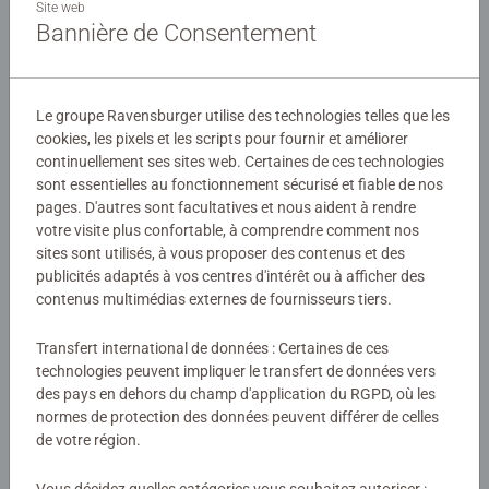
format 500 pièces est idéal pour profiter de l'activité du
Site web
Bannière de Consentement
puzzle, propice à la détente et à la relaxation. Chaque
pièce a une forme unique et permet un assemblage
Détails
parfait de l'image choisie.
Le groupe Ravensburger utilise des technologies telles que les
Numéro d'article:
12000688
Nos puzzles sont parfaits pour se détendre après une
cookies, les pixels et les scripts pour fournir et améliorer
EAN:
4005555006886
journée de travail ou d'école et pour passer un bon
continuellement ses sites web. Certaines de ces technologies
sont essentielles au fonctionnement sécurisé et fiable de nos
moment en famille. La qualité des puzzles Ravensburger
pages. D'autres sont facultatives et nous aident à rendre
Avertissements et informations du fabricant
est reconnue et appréciée. Faites partie des millions de
votre visite plus confortable, à comprendre comment nos
personnes qui ont goûté au monde ludique des puzzles
sites sont utilisés, à vous proposer des contenus et des
Produits similaires
avec des produits Ravensburger de qualité. Chaque pièce
publicités adaptés à vos centres d'intérêt ou à afficher des
de puzzle a sa propre forme, elle est ainsi unique, et elles
contenus multimédias externes de fournisseurs tiers.
s'assemblent parfaitement entre elles.
Transfert international de données : Certaines de ces
Aucune évaluation n'a encore été
technologies peuvent impliquer le transfert de données vers
des pays en dehors du champ d'application du RGPD, où les
soumise
normes de protection des données peuvent différer de celles
de votre région.
0/0