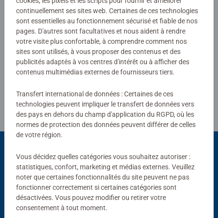
cookies, les pixels et les scripts pour fournir et améliorer
découvrir ce lieu dans les moindres détails.
continuellement ses sites web. Certaines de ces technologies
0/0
sont essentielles au fonctionnement sécurisé et fiable de nos
pages. D'autres sont facultatives et nous aident à rendre
votre visite plus confortable, à comprendre comment nos
sites sont utilisés, à vous proposer des contenus et des
Rédiger une évaluation
publicités adaptés à vos centres d'intérêt ou à afficher des
contenus multimédias externes de fournisseurs tiers.
Consignes d'évaluation
Transfert international de données : Certaines de ces
technologies peuvent impliquer le transfert de données vers
des pays en dehors du champ d'application du RGPD, où les
normes de protection des données peuvent différer de celles
de votre région.
Vous décidez quelles catégories vous souhaitez autoriser :
statistiques, confort, marketing et médias externes. Veuillez
Choix populaires
noter que certaines fonctionnalités du site peuvent ne pas
D'autres personnes aiment aussi
fonctionner correctement si certaines catégories sont
désactivées. Vous pouvez modifier ou retirer votre
consentement à tout moment.