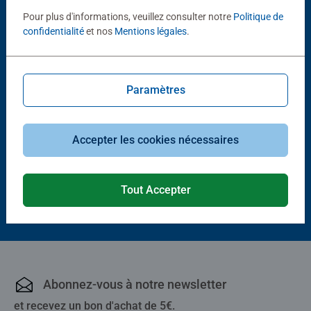
Pour plus d'informations, veuillez consulter notre
Politique de
confidentialité
et nos
Mentions légales
.
Paramètres
Puzzle adulte
Puzzle adulte
La Communauté de l'anneau
Les Deux Tours
Accepter les cookies nécessaires
32,90 €
32,90 €
Tout Accepter
Abonnez-vous à notre newsletter
et recevez un bon d'achat de 5€.