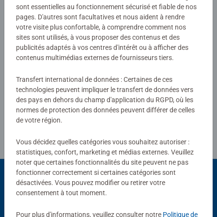
Aucune évaluation n'a encore été
sont essentielles au fonctionnement sécurisé et fiable de nos
une expérience de puzzle inoubliable. Du débutant au
soumise
pages. D'autres sont facultatives et nous aident à rendre
plus expérimenté : chaque amateur de puzzles trouvera
votre visite plus confortable, à comprendre comment nos
son puzzle parfait !
sites sont utilisés, à vous proposer des contenus et des
0/0
publicités adaptés à vos centres d'intérêt ou à afficher des
contenus multimédias externes de fournisseurs tiers.
Transfert international de données : Certaines de ces
Rédiger une évaluation
technologies peuvent impliquer le transfert de données vers
des pays en dehors du champ d'application du RGPD, où les
normes de protection des données peuvent différer de celles
Consignes d'évaluation
de votre région.
Vous décidez quelles catégories vous souhaitez autoriser :
statistiques, confort, marketing et médias externes. Veuillez
noter que certaines fonctionnalités du site peuvent ne pas
fonctionner correctement si certaines catégories sont
désactivées. Vous pouvez modifier ou retirer votre
consentement à tout moment.
Choix populaires
D'autres personnes aiment aussi
Pour plus d'informations, veuillez consulter notre
Politique de