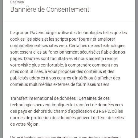
idéal pour profiter de l'activité du puzzle, propice à la
Site web
Bannière de Consentement
détente et à la relaxation. Chaque pièce a une forme
unique et permet un assemblage parfait de l'image
Détails
choisie.
Le groupe Ravensburger utilise des technologies telles que les
Numéro d'article:
12000258
Nos puzzles sont parfaits pour se détendre après une
cookies, les pixels et les scripts pour fournir et améliorer
EAN:
4005555002581
journée de travail ou d'école et pour passer un bon
continuellement ses sites web. Certaines de ces technologies
sont essentielles au fonctionnement sécurisé et fiable de nos
moment en famille. La qualité des puzzles Ravensburger
pages. D'autres sont facultatives et nous aident à rendre
Avertissements et informations du fabricant
est reconnue et appréciée. Faites partie des millions de
votre visite plus confortable, à comprendre comment nos
personnes qui ont goûté au monde ludique des puzzles
sites sont utilisés, à vous proposer des contenus et des
Produits similaires
avec des produits Ravensburger de qualité. Chaque pièce
publicités adaptés à vos centres d'intérêt ou à afficher des
de puzzle a sa propre forme, elle est ainsi unique, et elles
contenus multimédias externes de fournisseurs tiers.
s'assemblent parfaitement entre elles.
Transfert international de données : Certaines de ces
Aucune évaluation n'a encore été
technologies peuvent impliquer le transfert de données vers
des pays en dehors du champ d'application du RGPD, où les
soumise
normes de protection des données peuvent différer de celles
de votre région.
0/0