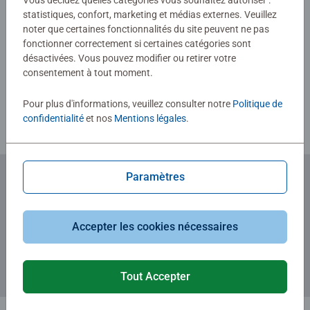
Vous décidez quelles catégories vous souhaitez autoriser :
statistiques, confort, marketing et médias externes. Veuillez
noter que certaines fonctionnalités du site peuvent ne pas
fonctionner correctement si certaines catégories sont
Rédiger une évaluation
désactivées. Vous pouvez modifier ou retirer votre
consentement à tout moment.
Consignes d'évaluation
Pour plus d'informations, veuillez consulter notre
Politique de
confidentialité
et nos
Mentions légales
.
Paramètres
Abonnez-vous à notre newsletter
et recevez un bon d'achat de 5€.
Accepter les cookies nécessaires
Tout Accepter