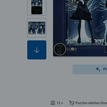
Pr
12 +
Puzzles adultes Glow