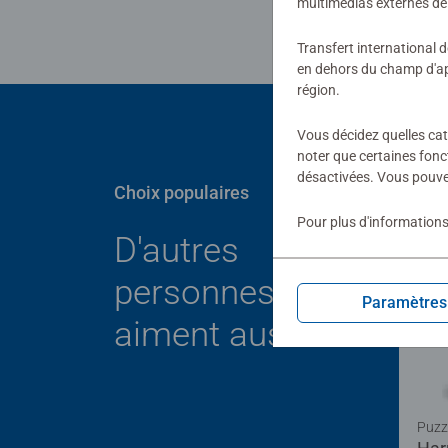
multimédias externes de 
Transfert international 
en dehors du champ d'app
région.
Vous décidez quelles cat
noter que certaines fonc
désactivées. Vous pouve
Choix populaires
Pour plus d'informations
D'autres
personnes
Paramètres
aiment aussi
Puzz