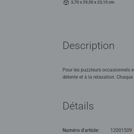
3,70 x 29,50 x 23,10 cm
Description
Pour les puzzleurs occasionnels et 
détente et à la relaxation. Chaque
: la collection Glow in the dark o
Nos puzzles sont parfaits pour se
Détails
qualité des puzzles Ravensburger 
ludique des puzzles avec des produ
elles s'assemblent parfaitement en
Numéro d'article:
12001509