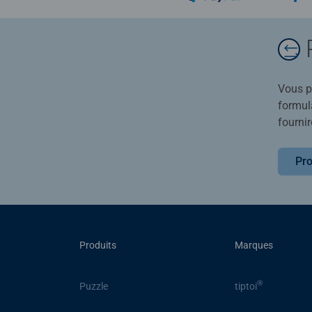
Vous po
formula
fournir
Pro
Produits
Marques
®
Puzzle
tiptoi