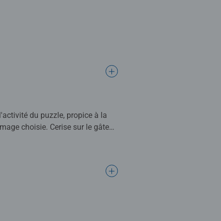
'activité du puzzle, propice à la
image choisie. Cerise sur le gâteau
oir !
r un bon moment en famille. La
nes qui ont goûté au monde
forme, elle est ainsi unique, et