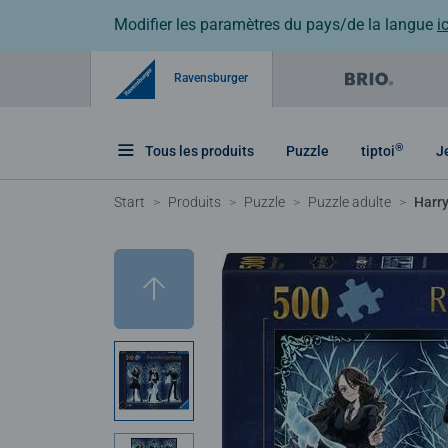
Modifier les paramètres du pays/de la langue
ic
Ravensburger
®
Tous les produits
Puzzle
tiptoi
J
Start
Produits
Puzzle
Puzzle adulte
Harry