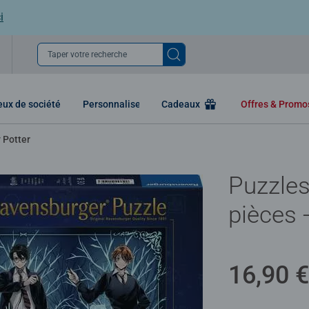
i
Taper votre recherche
eux de société
Personnaliser
Cadeaux
Offres & Prom
 Potter
Puzzles
pièces 
16,90 €