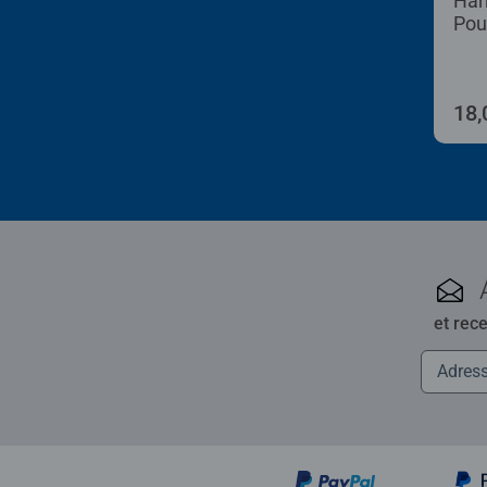
Har
Pou
18,
et rec