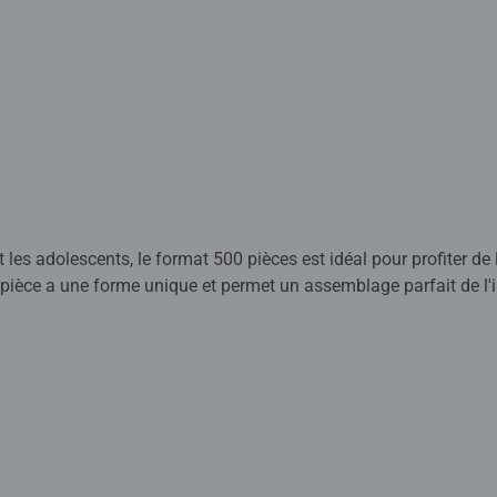
les adolescents, le format 500 pièces est idéal pour profiter de l
 pièce a une forme unique et permet un assemblage parfait de l'
ffre des visuels uniques, qui deviennent phosphorescents dans le n
 détendre après une journée de travail ou d'école et pour passe
est reconnue et appréciée. Faites partie des millions de person
its Ravensburger de qualité. Chaque pièce de puzzle a sa propre 
tre elles.