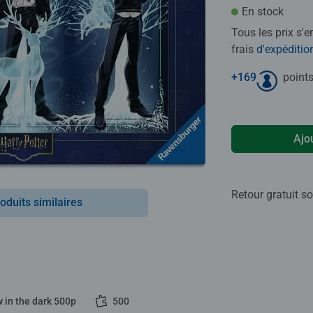
En stock
Tous les prix s'
frais
d'expéditio
+
169
points
Ajo
Retour gratuit so
oduits similaires
 in the dark 500p
500