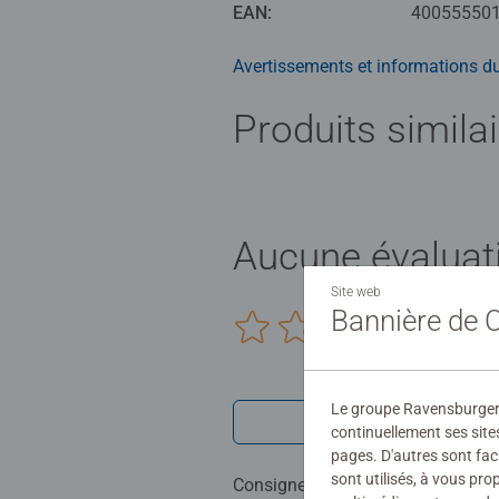
EAN:
40055550
Avertissements et informations du
Produits simila
Aucune évaluat
Site web
Bannière de
0/0
Le groupe Ravensburger ut
Rédiger une 
continuellement ses site
pages. D'autres sont fac
sont utilisés, à vous pr
Consignes d'évaluation