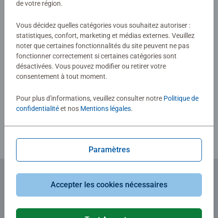
de votre région.
5,0/5
Vous décidez quelles catégories vous souhaitez autoriser :
Average rating 5,0 out of 5 stars.
statistiques, confort, marketing et médias externes. Veuillez
noter que certaines fonctionnalités du site peuvent ne pas
fonctionner correctement si certaines catégories sont
Afficher les évaluations
désactivées. Vous pouvez modifier ou retirer votre
consentement à tout moment.
Pour plus d'informations, veuillez consulter notre
Politique de
confidentialité
et nos
Mentions légales
.
Consignes d'évaluation
Paramètres
Accepter les cookies nécessaires
Abonnez-vous à notre newsletter
et recevez un bon d'achat de 5€.