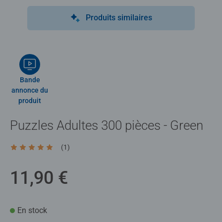
Produits similaires
Bande
annonce du
produit
Puzzles Adultes 300 pièces - Green
(1)
Average rating 5,0 out of 5 stars.
11,90 €
En stock