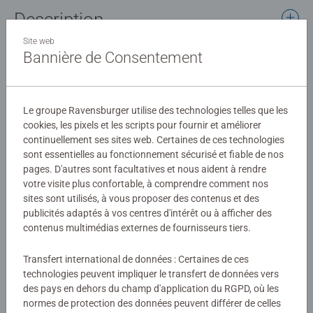
Description
Site web
Bannière de Consentement
Découvrez de nouveaux puzzles adultes de 300 pièces,
rapide à assembler, dans un format idéal pour s'initier à
l'activité puzzle. A travers ces nouvelles images
tendances, prenez votre "pause puzzle" et offrez-vous un
Le groupe Ravensburger utilise des technologies telles que les
Détails
petit moment d'évasion et de relaxation.
cookies, les pixels et les scripts pour fournir et améliorer
continuellement ses sites web. Certaines de ces technologies
Numéro d'article:
12967
sont essentielles au fonctionnement sécurisé et fiable de nos
Les puzzles Ravensburger sont synonymes de plaisir et
EAN:
4005556129676
pages. D'autres sont facultatives et nous aident à rendre
de qualité supérieure. Ils sont le fruit d'une expertise de
votre visite plus confortable, à comprendre comment nos
plusieurs décennies dans la production de puzzles et
sites sont utilisés, à vous proposer des contenus et des
Avertissements et informations du fabricant
d'une grande exigence en matière de matériaux, d'images
publicités adaptés à vos centres d'intérêt ou à afficher des
et de design.
contenus multimédias externes de fournisseurs tiers.
Produits similaires
Transfert international de données : Certaines de ces
technologies peuvent impliquer le transfert de données vers
des pays en dehors du champ d'application du RGPD, où les
normes de protection des données peuvent différer de celles
Évaluations (1)