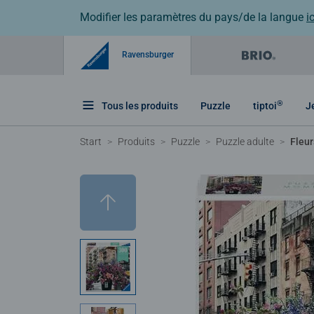
Modifier les paramètres du pays/de la langue
ic
Ravensburger
®
Tous les produits
Puzzle
tiptoi
J
Start
Produits
Puzzle
Puzzle adulte
Fleur