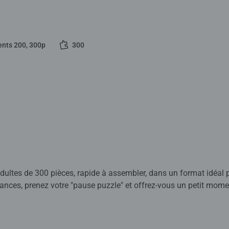
nts 200, 300p
300
tes de 300 pièces, rapide à assembler, dans un format idéal pour
ances, prenez votre "pause puzzle" et offrez-vous un petit momen
nymes de plaisir et de qualité supérieure. Ils sont le fruit d'un
d'une grande exigence en matière de matériaux, d'images et de 