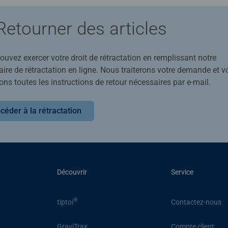
Retourner des articles
uvez exercer votre droit de rétractation en remplissant notre
ire de rétractation en ligne. Nous traiterons votre demande et v
ons toutes les instructions de retour nécessaires par e-mail.
céder à la rétractation
Découvrir
Service
®
tiptoi
Contactez-nous
GraviTrax
Compte client