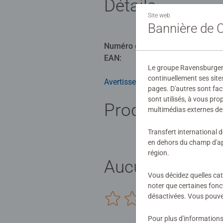
Détails
Site web
Bannière de
Numéro d'article:
12964
EAN:
40055561
Le groupe Ravensburger ut
continuellement ses site
Avertissements et informations du
pages. D'autres sont fac
sont utilisés, à vous pr
Produits simila
multimédias externes de 
Transfert international 
en dehors du champ d'app
région.
Aucune évaluat
Vous décidez quelles cat
noter que certaines fonc
désactivées. Vous pouve
0/0
Pour plus d'informations