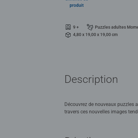
produit
9 +
Puzzles adultes Mome
4,80 x 19,00 x 19,00 cm
Description
Découvrez de nouveaux puzzles adul
travers ces nouvelles images tend
Les puzzles Ravensburger sont syno
dans la production de puzzles et 