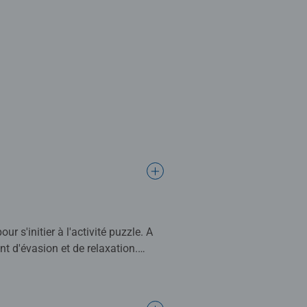
 s'initier à l'activité puzzle. A
t d'évasion et de relaxation.
e expertise de plusieurs décennies
design.