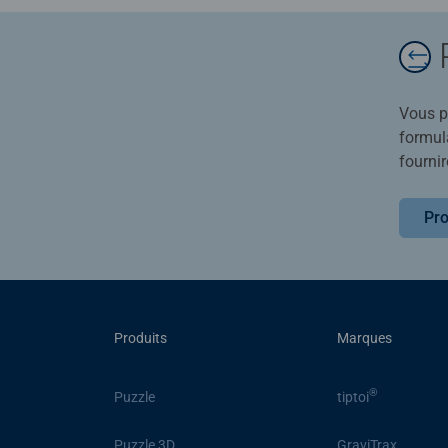
Vous po
formula
fournir
Pro
Produits
Marques
®
Puzzle
tiptoi
Puzzle 3D
GraviTrax