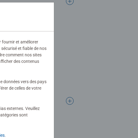
r fournir et améliorer
sécurisé et fiable de nos
ndre comment nos sites
afficher des contenus
 de données vers des pays
rer de celles de votre
ias externes. Veuillez
catégories sont
les
.