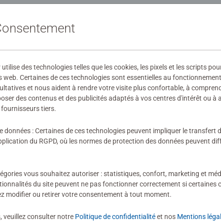
 Consentement
29645
ilise des technologies telles que les cookies, les pixels et les scripts pou
s web. Certaines de ces technologies sont essentielles au fonctionnement 
 fabricant
ultatives et nous aident à rendre votre visite plus confortable, à compre
oposer des contenus et des publicités adaptés à vos centres d'intérêt ou à 
ires
fournisseurs tiers.
de données : Certaines de ces technologies peuvent impliquer le transfert
lication du RGPD, où les normes de protection des données peuvent diffé
ion n'a encore été soumise
égories vous souhaitez autoriser : statistiques, confort, marketing et méd
tionnalités du site peuvent ne pas fonctionner correctement si certaines 
z modifier ou retirer votre consentement à tout moment.
, veuillez consulter notre
Politique de confidentialité
et nos
Mentions léga