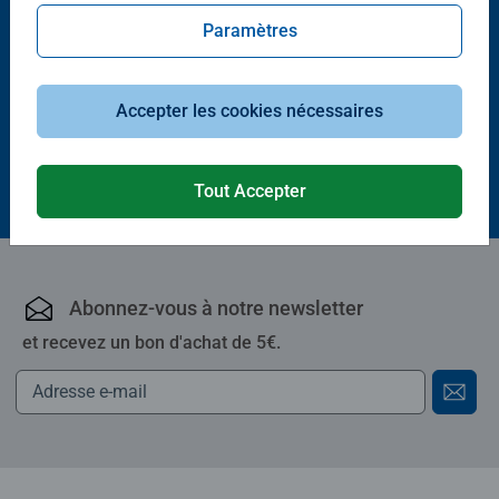
Paramètres
Puzzle adulte
Puzzle adulte
Affiches de fleurs du jardin
Animaux
Average rating 5,0 out of 5 stars.
Accepter les cookies nécessaires
18,00 €
16,90 €
Tout Accepter
Abonnez-vous à notre newsletter
et recevez un bon d'achat de 5€.