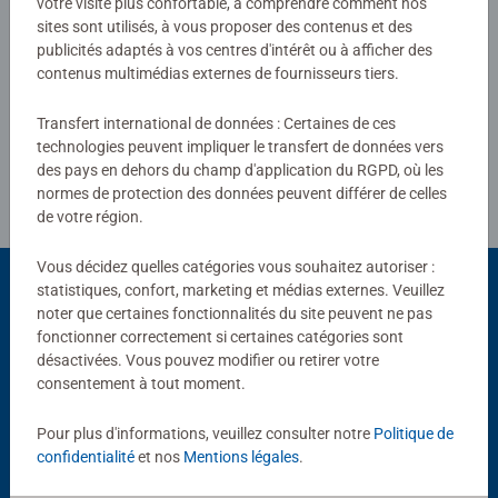
votre visite plus confortable, à comprendre comment nos
sites sont utilisés, à vous proposer des contenus et des
publicités adaptés à vos centres d'intérêt ou à afficher des
Rédiger une évaluation
contenus multimédias externes de fournisseurs tiers.
Transfert international de données : Certaines de ces
Consignes d'évaluation
technologies peuvent impliquer le transfert de données vers
des pays en dehors du champ d'application du RGPD, où les
normes de protection des données peuvent différer de celles
de votre région.
Vous décidez quelles catégories vous souhaitez autoriser :
statistiques, confort, marketing et médias externes. Veuillez
noter que certaines fonctionnalités du site peuvent ne pas
Choix populaires
fonctionner correctement si certaines catégories sont
désactivées. Vous pouvez modifier ou retirer votre
D'autres personnes aiment aussi
consentement à tout moment.
Pour plus d'informations, veuillez consulter notre
Politique de
confidentialité
et nos
Mentions légales
.