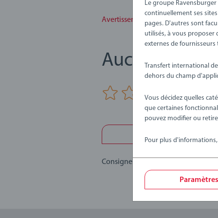
Le train Peppa Pig 36127 comprend 6 
Le groupe Ravensburger uti
continuellement ses sites
Avertissements et informations du f
pages. D'autres sont facu
utilisés, à vous proposer
externes de fournisseurs t
Aucune évalua
Transfert international d
dehors du champ d'applic
0/0
Vous décidez quelles caté
que certaines fonctionnal
pouvez modifier ou reti
Rédiger une 
Pour plus d'informations,
Consignes d'évaluation
Paramètre