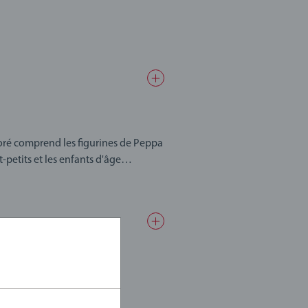
oré comprend les figurines de Peppa
petits et les enfants d'âge
 tous les circuits du BRIO World.
e avec tous les jouets BRIO World.
 les jouets BRIO World s'assemblent
xiste une infinité de combinaisons
 suffit de prendre une pièce et de