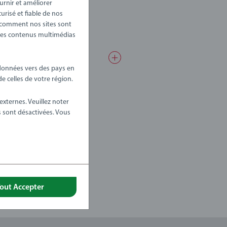
eppa Pig, 2 wagons et 1 valise.
ournir et améliorer
risé et fiable de nos
e comment nos sites sont
r des contenus multimédias
e
 données vers des pays en
 celles de votre région.
externes. Veuillez noter
s sont désactivées. Vous
out Accepter