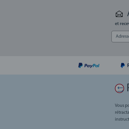
et rece
Vous po
rétract
instruc