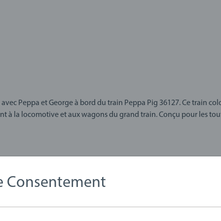
avec Peppa et George à bord du train Peppa Pig 36127. Ce train col
t à la locomotive et aux wagons du grand train. Conçu pour les tout-
aimants emblématiques de BRIO et constitue un excellent complément à
 la série, il est parfait pour les petits fans et entièrement compatibl
 est notre système de jeu ouvert qui évolue avec votre enfant. Tous
onnalisable, idéal pour défier les esprits en pleine croissance. Il e
de Consentement
t sur le thème de Peppa Pig s'intègre parfaitement dans cet univers. Il
de.
1278