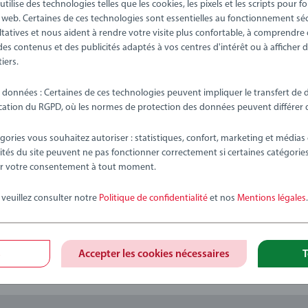
pièces : 1 figurine Peppa Pig, 1 figurine George Pig, 1 locomotive P
lise des technologies telles que les cookies, les pixels et les scripts pour f
 web. Certaines de ces technologies sont essentielles au fonctionnement sécu
abricant
ltatives et nous aident à rendre votre visite plus confortable, à comprendr
 des contenus et des publicités adaptés à vos centres d'intérêt ou à affiche
iers.
tion n'a encore été soumis
e données : Certaines de ces technologies peuvent impliquer le transfert de
ation du RGPD, où les normes de protection des données peuvent différer de
gories vous souhaitez autoriser : statistiques, confort, marketing et médias 
ités du site peuvent ne pas fonctionner correctement si certaines catégorie
rer votre consentement à tout moment.
évaluation
 veuillez consulter notre
Politique de confidentialité
et nos
Mentions légales
.
s
Accepter les cookies nécessaires
T