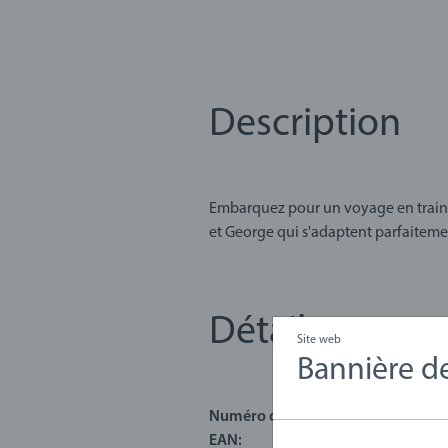
Description
Embarquez pour un voyage en train 
et George qui s'adaptent parfaitemen
préscolaire, ce jouet est équipé d'
Avec ses détails amusants inspirés de
Détails
À propos de BRIO World : BRIO World
Site web
pour créer un monde entièrement pers
Bannière 
imaginatives à explorer, et ce coffre
commencer à construire votre mon
Numéro d'article:
63612700
EAN:
731235036