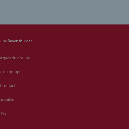
oupe Ravensburger
arques du groupe
re du groupe
et contact
sabilité
l Pro