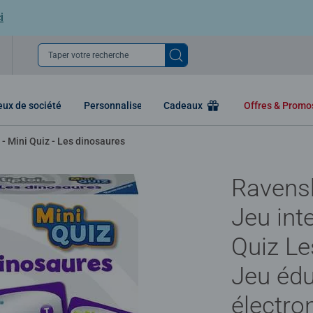
i
Taper votre recherche
eux de société
Personnaliser
Cadeaux
Offres & Prom
- Mini Quiz - Les dinosaures
Ravensb
Jeu inte
Quiz Le
Jeu édu
électro