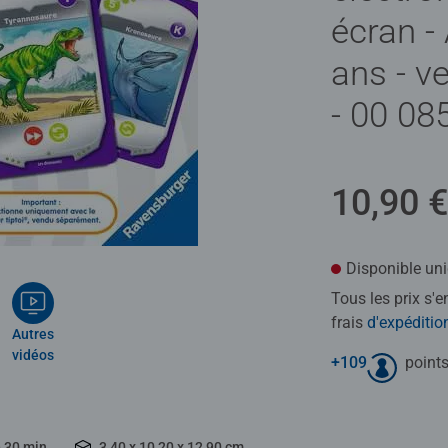
écran - 
ans - v
- 00 08
10,90 €
Disponible un
Tous les prix s'
frais
d'expéditio
Autres
vidéos
+
109
points
- 30 min
3,40 x 10,20 x 12,90 cm