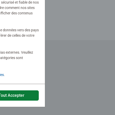
sécurisé et fiable de nos
ndre comment nos sites
afficher des contenus
 de données vers des pays
rer de celles de votre
ias externes. Veuillez
catégories sont
les
.
Tout Accepter