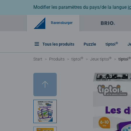
Modifier les paramètres du pays/de la langue
ic
Ravensburger
®
Tous les produits
Puzzle
tiptoi
J
®
®
®
Start
Produits
tiptoi
Jeux tiptoi
tiptoi