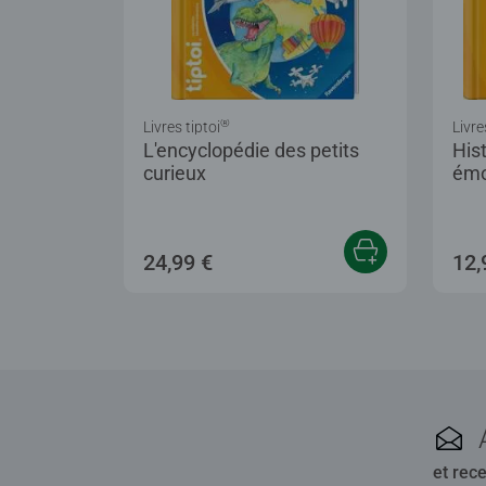
®
Livres tiptoi
Livre
L'encyclopédie des petits
Hist
curieux
émo
et 
24,99 €
12,
et rec