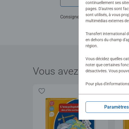
Rédiger une 
continuellement ses site
pages. D'autres sont fac
sont utilisés, à vous pr
Consignes d'évaluation
multimédias externes de 
Transfert international 
en dehors du champ d'app
région.
Vous décidez quelles cat
noter que certaines fonc
Vous avez récemment
désactivées. Vous pouve
Pour plus d'informations
Paramètres