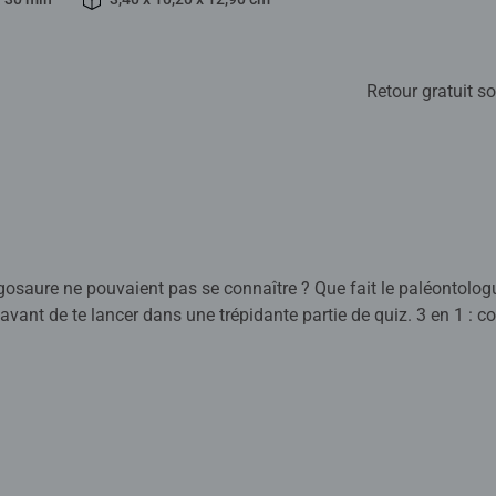
Retour gratuit so
égosaure ne pouvaient pas se connaître ? Que fait le paléontolo
avant de te lancer dans une trépidante partie de quiz. 3 en 1 : c
llection Mini quiz peuvent en outre se combiner pour le quiz. Lect
e acheté séparément.