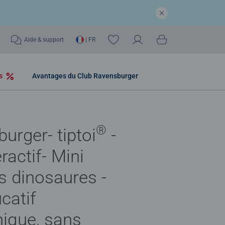
Aide & support
| FR
os
Avantages du Club Ravensburger
®
urger- tiptoi
-
ractif- Mini
s dinosaures -
catif
nique, sans