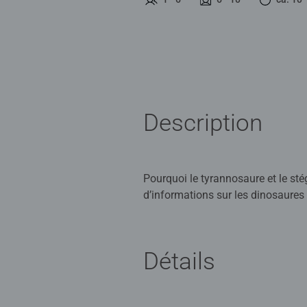
Description
Pourquoi le tyrannosaure et le st
d’informations sur les dinosaures 
cartes. Toutes les cartes de la co
séparément.
Détails
Stylo tiptoi non compris. Doit êtr