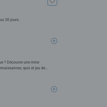
us 30 jours.
gue ? Découvre une mine
onnaissances, quiz et jeu de
eur tiptoi® non inclus, vendu