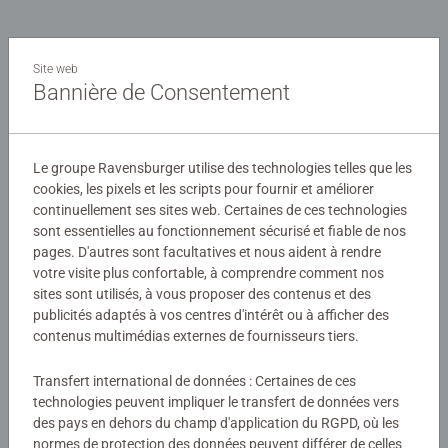
Description
Site web
Bannière de Consentement
Le puzzle, jeu éducatif par excellence, permet à l'enfant de
faire ses premières découvertes en développant sa
coordination visuelle et motrice et en aiguisant sa
Le groupe Ravensburger utilise des technologies telles que les
curiosité et son esprit logique. Parce que nous souhaitons
Détails
cookies, les pixels et les scripts pour fournir et améliorer
donner goût au savoir et distraire intelligemment, nous
continuellement ses sites web. Certaines de ces technologies
avons mis au point une toute nouvelle gamme de puzzles
sont essentielles au fonctionnement sécurisé et fiable de nos
Numéro d'article:
86198
qui accompagnera votre enfant dans toutes les étapes de
pages. D'autres sont facultatives et nous aident à rendre
EAN:
4005556861989
son évolution. A chaque âge sa collection de puzzles dont
votre visite plus confortable, à comprendre comment nos
sites sont utilisés, à vous proposer des contenus et des
le choix des images, la taille et le nombre de pièces
Avertissements et informations du fabricant
publicités adaptés à vos centres d'intérêt ou à afficher des
évoluent avec votre enfant. Les nouveaux puzzles
contenus multimédias externes de fournisseurs tiers.
Nathan, c'est aussi pour chaque âge, une astuce pour
Produits similaires
aider l'enfant à réaliser son puzzle.
Transfert international de données : Certaines de ces
technologies peuvent impliquer le transfert de données vers
des pays en dehors du champ d'application du RGPD, où les
normes de protection des données peuvent différer de celles