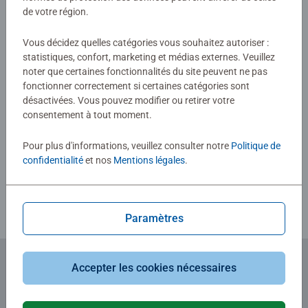
Aucune évaluation n'a encore été
de votre région.
soumise
Vous décidez quelles catégories vous souhaitez autoriser :
statistiques, confort, marketing et médias externes. Veuillez
noter que certaines fonctionnalités du site peuvent ne pas
0/0
fonctionner correctement si certaines catégories sont
désactivées. Vous pouvez modifier ou retirer votre
consentement à tout moment.
Rédiger une évaluation
Pour plus d'informations, veuillez consulter notre
Politique de
confidentialité
et nos
Mentions légales
.
Consignes d'évaluation
Paramètres
Accepter les cookies nécessaires
Abonnez-vous à notre newsletter
et recevez un bon d'achat de 5€.