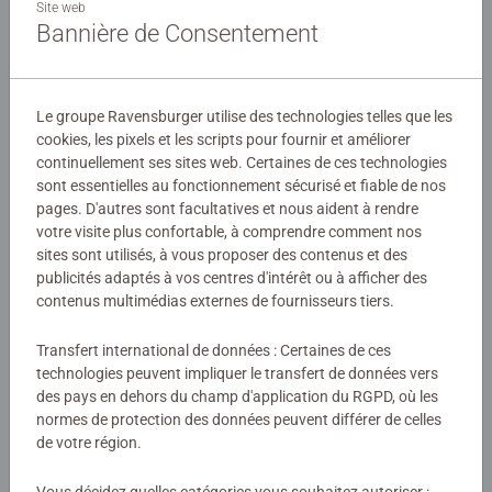
faire ses premières découvertes en développant sa
Site web
Bannière de Consentement
coordination visuelle et motrice et en aiguisant sa
curiosité et son esprit logique. Parce que nous souhaitons
Détails
donner goût au savoir et distraire intelligemment, nous
avons mis au point une gamme de puzzles qui
Le groupe Ravensburger utilise des technologies telles que les
Numéro d'article:
12001141
accompagnera votre enfant dans toutes les étapes de son
cookies, les pixels et les scripts pour fournir et améliorer
EAN:
4005555011415
développement. A 6 ans, l'enfant s'initie à un esprit
continuellement ses sites web. Certaines de ces technologies
sont essentielles au fonctionnement sécurisé et fiable de nos
logique et apprend la concentration.
pages. D'autres sont facultatives et nous aident à rendre
Avertissements et informations du fabricant
votre visite plus confortable, à comprendre comment nos
Le puzzle 100 pièces est un format idéal pour évoluer
sites sont utilisés, à vous proposer des contenus et des
Produits similaires
dans l'univers de ses héros préférés. Le petit plus Nathan,
publicités adaptés à vos centres d'intérêt ou à afficher des
c'est le trieur de pièces à 3 compartiments, pour classer
contenus multimédias externes de fournisseurs tiers.
les pièces selon leurs formes et accompagner l'enfant
dans son apprentissage du puzzle.
Transfert international de données : Certaines de ces
Aucune évaluation n'a encore été
technologies peuvent impliquer le transfert de données vers
des pays en dehors du champ d'application du RGPD, où les
soumise
normes de protection des données peuvent différer de celles
de votre région.
0/0