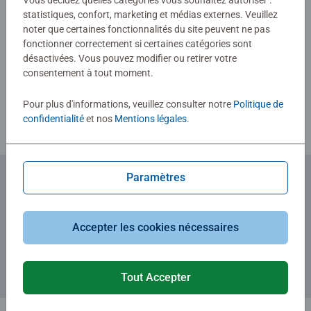
Vous décidez quelles catégories vous souhaitez autoriser :
statistiques, confort, marketing et médias externes. Veuillez
noter que certaines fonctionnalités du site peuvent ne pas
fonctionner correctement si certaines catégories sont
Rédiger une évaluation
désactivées. Vous pouvez modifier ou retirer votre
consentement à tout moment.
Consignes d'évaluation
Pour plus d'informations, veuillez consulter notre
Politique de
confidentialité
et nos
Mentions légales
.
Paramètres
Abonnez-vous à notre newsletter
et recevez un bon d'achat de 5€.
Accepter les cookies nécessaires
Tout Accepter