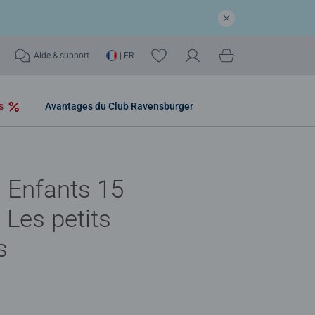
Aide & support
| FR
os
Avantages du Club Ravensburger
 Enfants 15
 Les petits
s