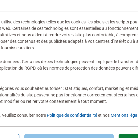
 fabricant
ilise des technologies telles que les cookies, les pixels et les scripts pou
ires
s web. Certaines de ces technologies sont essentielles au fonctionnement 
ultatives et nous aident à rendre votre visite plus confortable, à compre
oposer des contenus et des publicités adaptés à vos centres d'intérêt ou à 
fournisseurs tiers.
ion n'a encore été soumise
de données : Certaines de ces technologies peuvent impliquer le transfert
lication du RGPD, où les normes de protection des données peuvent diffé
égories vous souhaitez autoriser : statistiques, confort, marketing et méd
tionnalités du site peuvent ne pas fonctionner correctement si certaines 
z modifier ou retirer votre consentement à tout moment.
évaluation
, veuillez consulter notre
Politique de confidentialité
et nos
Mentions léga