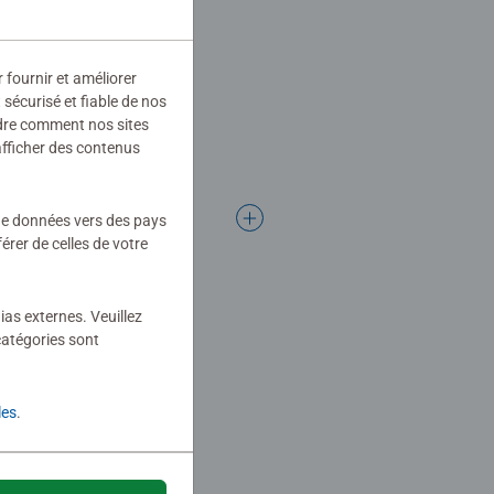
r fournir et améliorer
sécurisé et fiable de nos
ndre comment nos sites
afficher des contenus
 de données vers des pays
rer de celles de votre
ias externes. Veuillez
catégories sont
les
.