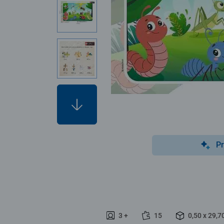
Pr
3 +
15
0,50 x 29,7