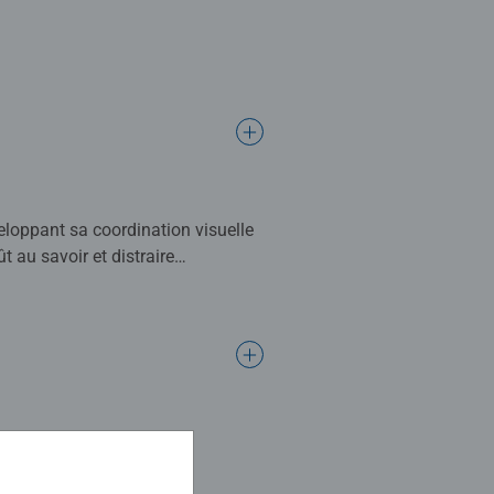
veloppant sa coordination visuelle
 au savoir et distraire
ans toutes les étapes de son
s de ses héros préférés ! Le petit
er l'enfant dans son