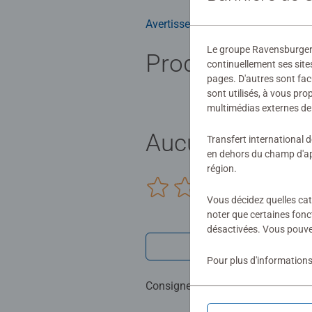
Avertissements et informations du
Le groupe Ravensburger ut
Produits simila
continuellement ses site
pages. D'autres sont fac
sont utilisés, à vous pr
multimédias externes de 
Aucune évaluat
Transfert international 
en dehors du champ d'app
région.
0/0
Vous décidez quelles cat
noter que certaines fonc
désactivées. Vous pouve
Rédiger une 
Pour plus d'informations
Consignes d'évaluation