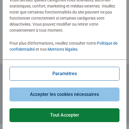
Vous décidez quelles catégories vous souhaitez autoriser :
statistiques, confort, marketing et médias externes. Veuillez
noter que certaines fonctionnalités du site peuvent ne pas
fonctionner correctement si certaines catégories sont
Rédiger une évaluation
désactivées. Vous pouvez modifier ou retirer votre
consentement à tout moment.
Consignes d'évaluation
Pour plus d'informations, veuillez consulter notre
Politique de
confidentialité
et nos
Mentions légales
.
Paramètres
Abonnez-vous à notre newsletter
et recevez un bon d'achat de 5€.
Accepter les cookies nécessaires
Tout Accepter