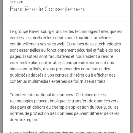
faire ses premières découvertes en développant sa
Site web
Bannière de Consentement
coordination visuelle et motrice et en aiguisant sa
curiosité et son esprit logique. Parce que nous souhaitons
Détails
donner goût au savoir et distraire intelligemment, nous
avons mis au point une gamme de puzzles qui
Le groupe Ravensburger utilise des technologies telles que les
Numéro d'article:
86162
accompagnera votre enfant dans toutes les étapes de son
cookies, les pixels et les scripts pour fournir et améliorer
EAN:
4005556861620
développement.
continuellement ses sites web. Certaines de ces technologies
sont essentielles au fonctionnement sécurisé et fiable de nos
pages. D'autres sont facultatives et nous aident à rendre
Avertissements et informations du fabricant
Le puzzle-cadre de 15 pièces est un format idéal pour
votre visite plus confortable, à comprendre comment nos
démarrer en douceur dès 3 ans, dans l'univers de ses
sites sont utilisés, à vous proposer des contenus et des
Produits similaires
héros préférés ! Le petit plus Nathan, c'est l'image et la
publicités adaptés à vos centres d'intérêt ou à afficher des
forme des pièces imprimées sur le fond du cadre, pour
contenus multimédias externes de fournisseurs tiers.
accompagner l'enfant dans son apprentissage du puzzle.
Bluey ne tient vraiment pas en place, c'est pourquoi son
Transfert international de données : Certaines de ces
papa Bandit et sa maman Chilli l'ont amené à la plage
Aucune évaluation n'a encore été
technologies peuvent impliquer le transfert de données vers
des pays en dehors du champ d'application du RGPD, où les
pour qu'elle puisse courir et jouer avec sa petite sœur
soumise
normes de protection des données peuvent différer de celles
Bingo. Cette petite Bluey dégage une joie de vivre que tout
de votre région.
son entourage apprécie.
0/0