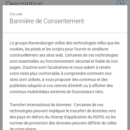
Description
Site web
Curieux petit, curieux pour la vie ! Un puzzle double face
Bannière de Consentement
de 65 pièces pour plonger dans la civilisation égyptienne
et voyager au temps des pharaons, dès 6 ans.
Détails
Le groupe Ravensburger utilise des technologies telles que les
Au recto : Une fresque animée de l'Égypte antique avec
cookies, les pixels et les scripts pour fournir et améliorer
ses pyramides majestueuses, le Nil et ses bateaux, les
continuellement ses sites web. Certaines de ces technologies
Numéro d'article:
12004183
temples ornés de hiéroglyphes, les marchés colorés et les
sont essentielles au fonctionnement sécurisé et fiable de nos
EAN:
4005555041832
scènes de vie quotidienne. Votre enfant observe les
pages. D'autres sont facultatives et nous aident à rendre
votre visite plus confortable, à comprendre comment nos
paysans dans les champs, les artisans au travail et les
sites sont utilisés, à vous proposer des contenus et des
Avertissements et informations du fabricant
cérémonies religieuses.
publicités adaptés à vos centres d'intérêt ou à afficher des
contenus multimédias externes de fournisseurs tiers.
Produits similaires
Au verso : 19 pièces comportent des informations
passionnantes sur cette civilisation. À quoi sert le papyrus
Transfert international de données : Certaines de ces
? C'est quoi une momie ? Un poster avec quiz enrichit les
technologies peuvent impliquer le transfert de données vers
connaissances acquises.
des pays en dehors du champ d'application du RGPD, où les
Aucune évaluation n'a encore été
normes de protection des données peuvent différer de celles
de votre région.