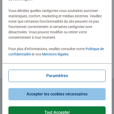
Ce puzzle éducatif stimule l'imagination et transmet des
soumise
savoirs sur une des plus grandes civilisations de
Vous décidez quelles catégories vous souhaitez autoriser :
l'Antiquité. Avec 65 pièces, il représente un défi progressif
statistiques, confort, marketing et médias externes. Veuillez
0/0
parfait pour les enfants dès 6 ans.
noter que certaines fonctionnalités du site peuvent ne pas
fonctionner correctement si certaines catégories sont
désactivées. Vous pouvez modifier ou retirer votre
consentement à tout moment.
Rédiger une évaluation
Pour plus d'informations, veuillez consulter notre
Politique de
Consignes d'évaluation
confidentialité
et nos
Mentions légales
.
Paramètres
Abonnez-vous à notre newsletter
Accepter les cookies nécessaires
et recevez un bon d'achat de 5€.
Tout Accepter