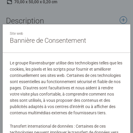
70,00 x 50,00 x 0,20 cm
Description
Site web
Découvrez notre collection de puzzles dédiée aux Régions
Bannière de Consentement
de France. Chaque image met en lumière paysages,
traditions et patrimoine emblématique. Un voyage ludique
et élégant à travers les territoires, pour rêver et assembler
Détails
Le groupe Ravensburger utilise des technologies telles que les
la richesse de la France pièce après pièce.
cookies, les pixels et les scripts pour fournir et améliorer
Forte de son savoir-faire dans le livre, la marque Nathan
continuellement ses sites web. Certaines de ces technologies
Numéro d'article:
12001879
élabore ses puzzles à partir d'images choisies avec le
sont essentielles au fonctionnement sécurisé et fiable de nos
EAN:
4005555018797
plus grand soin, pour leur qualité, leur dimension
pages. D'autres sont facultatives et nous aident à rendre
symbolique ou les émotions qu'elles suscitent.
votre visite plus confortable, à comprendre comment nos
Avertissements et informations du fabricant
sites sont utilisés, à vous proposer des contenus et des
publicités adaptés à vos centres d'intérêt ou à afficher des
Pour les puzzleurs entraînés, le format 1000 pièces est
Produits similaires
contenus multimédias externes de fournisseurs tiers.
idéal pour profiter de cette activité, propice au calme et à
la relaxation.
Transfert international de données : Certaines de ces
technologies peuvent impliquer le transfert de données vers