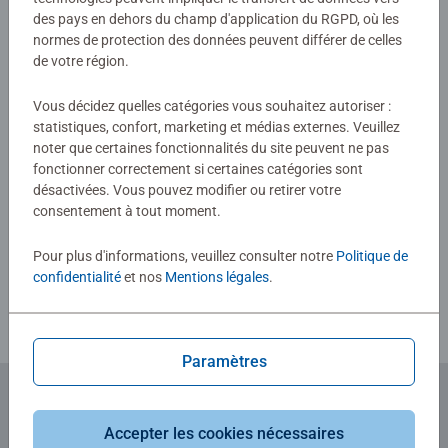
des pays en dehors du champ d'application du RGPD, où les
Aucune évaluation n'a encore été
normes de protection des données peuvent différer de celles
de votre région.
soumise
Vous décidez quelles catégories vous souhaitez autoriser :
0/0
statistiques, confort, marketing et médias externes. Veuillez
noter que certaines fonctionnalités du site peuvent ne pas
fonctionner correctement si certaines catégories sont
désactivées. Vous pouvez modifier ou retirer votre
Rédiger une évaluation
consentement à tout moment.
Pour plus d'informations, veuillez consulter notre
Politique de
Consignes d'évaluation
confidentialité
et nos
Mentions légales
.
Paramètres
Abonnez-vous à notre newsletter
Accepter les cookies nécessaires