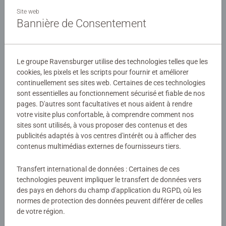
A travers ses collections (Evasion, Urbain, Tendresse, Vie
Site web
sauvage, Artiste, Nostalgie, Photo d'Art, Fantastique et
Bannière de Consentement
Mes Héros), Nathan dévoile une sélection raffinée
d'images inédites et originales, pour répondre à toutes les
Détails
envies de puzzle. Forte de son savoir-faire dans le livre, la
Le groupe Ravensburger utilise des technologies telles que les
marque Nathan élabore ses puzzles à partir d'images
cookies, les pixels et les scripts pour fournir et améliorer
Numéro d'article:
12001800
choisies avec le plus grand soin, pour leur qualité, leur
continuellement ses sites web. Certaines de ces technologies
EAN:
4005555018001
dimension symbolique ou les émotions qu'elles
sont essentielles au fonctionnement sécurisé et fiable de nos
suscitent.
pages. D'autres sont facultatives et nous aident à rendre
Avertissements et informations du fabricant
votre visite plus confortable, à comprendre comment nos
sites sont utilisés, à vous proposer des contenus et des
Pour les puzzleurs occasionnels et les adolescents, le
Produits similaires
publicités adaptés à vos centres d'intérêt ou à afficher des
format 500 pièces est idéal pour profiter de cette activité,
contenus multimédias externes de fournisseurs tiers.
propice au calme et à la relaxation.
Transfert international de données : Certaines de ces
technologies peuvent impliquer le transfert de données vers
Aucune évaluation n'a encore été
des pays en dehors du champ d'application du RGPD, où les
normes de protection des données peuvent différer de celles
soumise
de votre région.