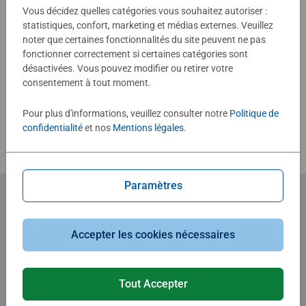
0/0
Vous décidez quelles catégories vous souhaitez autoriser :
statistiques, confort, marketing et médias externes. Veuillez
noter que certaines fonctionnalités du site peuvent ne pas
fonctionner correctement si certaines catégories sont
Rédiger une évaluation
désactivées. Vous pouvez modifier ou retirer votre
consentement à tout moment.
Consignes d'évaluation
Pour plus d'informations, veuillez consulter notre
Politique de
confidentialité
et nos
Mentions légales
.
Paramètres
Abonnez-vous à notre newsletter
Accepter les cookies nécessaires
et recevez un bon d'achat de 5€.
Tout Accepter