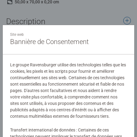
50,00 x 70,00 x 0,20 cm
Description
Site web
Découvrez notre collection de puzzles dédiée aux Régions
Bannière de Consentement
de France. Chaque image met en lumière paysages,
traditions et patrimoine emblématique. Un voyage ludique
et élégant à travers les territoires, pour rêver et assembler
Détails
Le groupe Ravensburger utilise des technologies telles que les
la richesse de la France pièce après pièce.
cookies, les pixels et les scripts pour fournir et améliorer
Forte de son savoir-faire dans le livre, la marque Nathan
continuellement ses sites web. Certaines de ces technologies
Numéro d'article:
12002005
élabore ses puzzles à partir d'images choisies avec le
sont essentielles au fonctionnement sécurisé et fiable de nos
EAN:
4005555020059
plus grand soin, pour leur qualité, leur dimension
pages. D'autres sont facultatives et nous aident à rendre
symbolique ou les émotions qu'elles suscitent.
votre visite plus confortable, à comprendre comment nos
Avertissements et informations du fabricant
sites sont utilisés, à vous proposer des contenus et des
publicités adaptés à vos centres d'intérêt ou à afficher des
Pour les puzzleurs entraînés, le format 1000 pièces est
Produits similaires
contenus multimédias externes de fournisseurs tiers.
idéal pour profiter de cette activité, propice au calme et à
la relaxation.
Transfert international de données : Certaines de ces
technologies peuvent impliquer le transfert de données vers