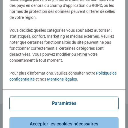
des pays en dehors du champ d'application du RGPD, où les
Aucune évaluation n'a encore été
normes de protection des données peuvent différer de celles
de votre région.
soumise
Vous décidez quelles catégories vous souhaitez autoriser :
0/0
statistiques, confort, marketing et médias externes. Veuillez
noter que certaines fonctionnalités du site peuvent ne pas
fonctionner correctement si certaines catégories sont
désactivées. Vous pouvez modifier ou retirer votre
Rédiger une évaluation
consentement à tout moment.
Pour plus d'informations, veuillez consulter notre
Politique de
Consignes d'évaluation
confidentialité
et nos
Mentions légales
.
Paramètres
Abonnez-vous à notre newsletter
Accepter les cookies nécessaires