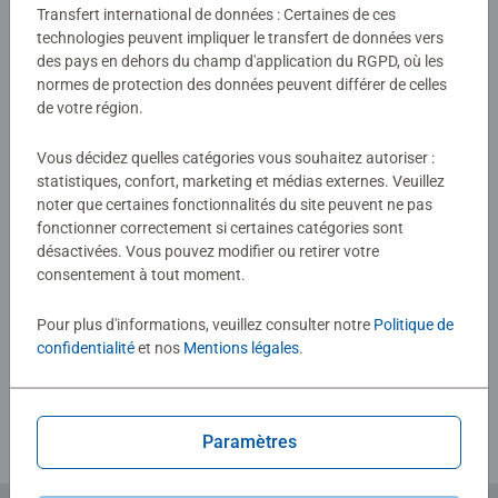
Produits similaires
la relaxation.
Transfert international de données : Certaines de ces
technologies peuvent impliquer le transfert de données vers
des pays en dehors du champ d'application du RGPD, où les
normes de protection des données peuvent différer de celles
de votre région.
Aucune évaluation n'a encore été
soumise
Vous décidez quelles catégories vous souhaitez autoriser :
statistiques, confort, marketing et médias externes. Veuillez
noter que certaines fonctionnalités du site peuvent ne pas
0/0
fonctionner correctement si certaines catégories sont
désactivées. Vous pouvez modifier ou retirer votre
consentement à tout moment.
Rédiger une évaluation
Pour plus d'informations, veuillez consulter notre
Politique de
confidentialité
et nos
Mentions légales
.
Consignes d'évaluation
Paramètres