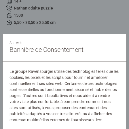
14 +
Nathan adulte puzzle
1500
5,50 x 33,50 x 25,50 cm
Description
Site web
Bannière de Consentement
A travers huit collections (Evasion, Urbain, Tendresse, Vie
sauvage, Artiste, Nostalgie, Photo d'Art et Mes Héros),
Nathan dévoile une sélection raffinée d'images inédites et
Le groupe Ravensburger utilise des technologies telles que les
originales, pour répondre à toutes les envies de puzzle.
cookies, les pixels et les scripts pour fournir et améliorer
Détails
Forte de son savoir-faire dans le livre, la marque Nathan
continuellement ses sites web. Certaines de ces technologies
sont essentielles au fonctionnement sécurisé et fiable de nos
élabore ses puzzles à partir d'images choisies avec le
Numéro d'article:
12000946
pages. D'autres sont facultatives et nous aident à rendre
plus grand soin, pour leur qualité, leur dimension
votre visite plus confortable, à comprendre comment nos
EAN:
4005555009467
symbolique ou les émotions qu'elles suscitent.
sites sont utilisés, à vous proposer des contenus et des
publicités adaptés à vos centres d'intérêt ou à afficher des
Avertissements et informations du fabricant
Pour les puzzleurs passionnés, le format 1500 pièces est
contenus multimédias externes de fournisseurs tiers.
idéal pour profiter de cette activité, propice au calme et à