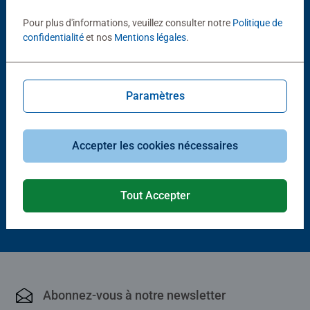
D'autres personnes aiment aussi
Pour plus d'informations, veuillez consulter notre
Politique de
confidentialité
et nos
Mentions légales
.
Paramètres
Accepter les cookies nécessaires
Puzzle adulte
Puzzle adulte
L'arbre généalogique
Harry Potter
Average rating 1,0 out of 5 stars.
Tout Accepter
32,90 €
18,00 €
Abonnez-vous à notre newsletter