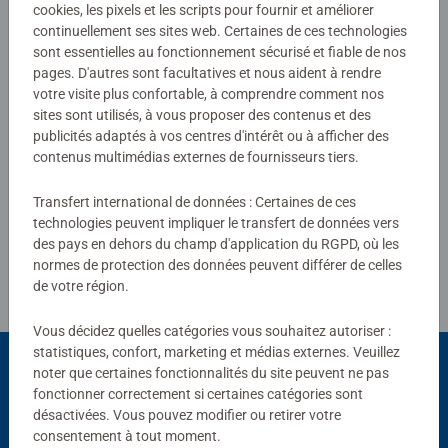
Aucune évaluation n'a encore été
cookies, les pixels et les scripts pour fournir et améliorer
continuellement ses sites web. Certaines de ces technologies
soumise
sont essentielles au fonctionnement sécurisé et fiable de nos
pages. D'autres sont facultatives et nous aident à rendre
0/0
votre visite plus confortable, à comprendre comment nos
sites sont utilisés, à vous proposer des contenus et des
publicités adaptés à vos centres d'intérêt ou à afficher des
contenus multimédias externes de fournisseurs tiers.
Rédiger une évaluation
Transfert international de données : Certaines de ces
technologies peuvent impliquer le transfert de données vers
Consignes d'évaluation
des pays en dehors du champ d'application du RGPD, où les
normes de protection des données peuvent différer de celles
de votre région.
Vous décidez quelles catégories vous souhaitez autoriser :
statistiques, confort, marketing et médias externes. Veuillez
noter que certaines fonctionnalités du site peuvent ne pas
fonctionner correctement si certaines catégories sont
Choix populaires
désactivées. Vous pouvez modifier ou retirer votre
consentement à tout moment.