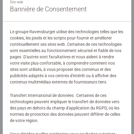
sauvage, Artiste, Nostalgie, Photo d'Art, Fantastique et
Site web
Bannière de Consentement
Mes Héros), Nathan dévoile une sélection raffinée
d'images inédites et originales, pour répondre à toutes les
Détails
envies de puzzle. Forte de son savoir-faire dans le livre, la
marque Nathan élabore ses puzzles à partir d'images
Le groupe Ravensburger utilise des technologies telles que les
Numéro d'article:
12001861
choisies avec le plus grand soin, pour leur qualité, leur
cookies, les pixels et les scripts pour fournir et améliorer
EAN:
4005555018612
dimension symbolique ou les émotions qu'elles suscitent.
continuellement ses sites web. Certaines de ces technologies
sont essentielles au fonctionnement sécurisé et fiable de nos
pages. D'autres sont facultatives et nous aident à rendre
Avertissements et informations du fabricant
Pour les puzzleurs entraînés, le format 1000 pièces est
votre visite plus confortable, à comprendre comment nos
idéal pour profiter de cette activité, propice au calme et à
sites sont utilisés, à vous proposer des contenus et des
Produits similaires
la relaxation.
publicités adaptés à vos centres d'intérêt ou à afficher des
contenus multimédias externes de fournisseurs tiers.
Transfert international de données : Certaines de ces
Aucune évaluation n'a encore été
technologies peuvent impliquer le transfert de données vers
des pays en dehors du champ d'application du RGPD, où les
soumise
normes de protection des données peuvent différer de celles
de votre région.
0/0