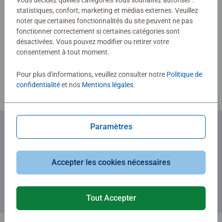
Vous décidez quelles catégories vous souhaitez autoriser :
statistiques, confort, marketing et médias externes. Veuillez
noter que certaines fonctionnalités du site peuvent ne pas
fonctionner correctement si certaines catégories sont
Rédiger une évaluation
désactivées. Vous pouvez modifier ou retirer votre
consentement à tout moment.
Consignes d'évaluation
Pour plus d'informations, veuillez consulter notre
Politique de
confidentialité
et nos
Mentions légales
.
Paramètres
Abonnez-vous à notre newsletter
et recevez un bon d'achat de 5€.
Accepter les cookies nécessaires
Tout Accepter