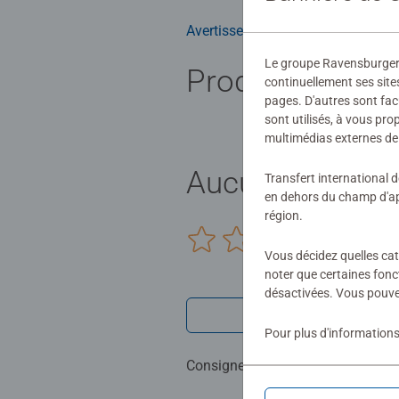
Avertissements et informations du
Le groupe Ravensburger ut
Produits simila
continuellement ses site
pages. D'autres sont fac
sont utilisés, à vous pr
multimédias externes de 
Aucune évaluat
Transfert international 
en dehors du champ d'app
région.
0/0
Vous décidez quelles cat
noter que certaines fonc
désactivées. Vous pouve
Rédiger une 
Pour plus d'informations
Consignes d'évaluation