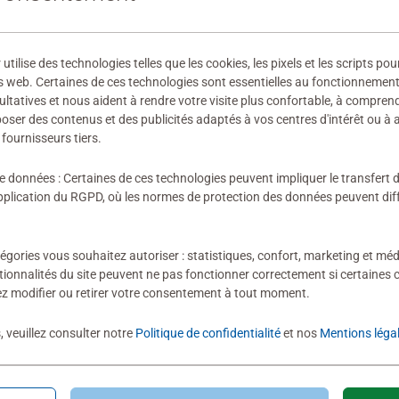
 fabricant
ilise des technologies telles que les cookies, les pixels et les scripts pou
ires
s web. Certaines de ces technologies sont essentielles au fonctionnement 
ultatives et nous aident à rendre votre visite plus confortable, à compre
oposer des contenus et des publicités adaptés à vos centres d'intérêt ou à 
fournisseurs tiers.
ion n'a encore été soumise
de données : Certaines de ces technologies peuvent impliquer le transfert
lication du RGPD, où les normes de protection des données peuvent diffé
égories vous souhaitez autoriser : statistiques, confort, marketing et méd
tionnalités du site peuvent ne pas fonctionner correctement si certaines 
z modifier ou retirer votre consentement à tout moment.
évaluation
, veuillez consulter notre
Politique de confidentialité
et nos
Mentions léga