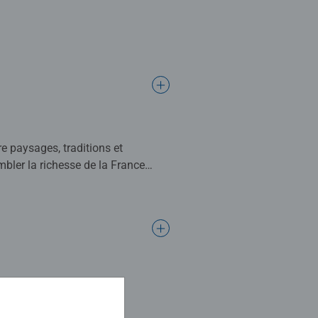
 paysages, traditions et
mbler la richesse de la France
isies avec le plus grand soin, pour
 au calme et à la relaxation.