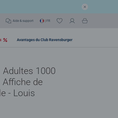
Aide & support
| FR
os
Avantages du Club Ravensburger
 Adultes 1000
- Affiche de
le - Louis
e