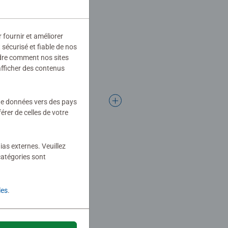
r fournir et améliorer
sécurisé et fiable de nos
ndre comment nos sites
afficher des contenus
 de données vers des pays
rer de celles de votre
ias externes. Veuillez
catégories sont
les
.