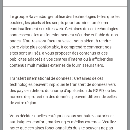
Détails
Avec notre nouvelle gamme de jouets et de livres Play+
pour les enfants de 0 à 3 ans, nous proposons des
Le groupe Ravensburger utilise des technologies telles que les
Numéro d'article:
13099062
cookies, les pixels et les scripts pour fournir et améliorer
produits adaptés à la petite enfance combinée à
continuellement ses sites web. Certaines de ces technologies
EAN:
9783380990628
l’expérience de Ravensburger.
sont essentielles au fonctionnement sécurisé et fiable de nos
ISBN:
978-3-380-99062-8
Développés avec l'exigence de qualité de Ravensburger,
pages. D'autres sont facultatives et nous aident à rendre
nos livres et jouets plaisent aux enfants tout en leur
votre visite plus confortable, à comprendre comment nos
Avertissements et informations du fabricant
permettant d'apprendre et de découvrir en s'amusant.
sites sont utilisés, à vous proposer des contenus et des
Notre approche du jeu nous a amené à définir une gamme
publicités adaptés à vos centres d'intérêt ou à afficher des
qui répond également aux besoins des parents, et chaque
contenus multimédias externes de fournisseurs tiers.
Aucune évaluation n'a encore été
produit a un « plus » !
Transfert international de données : Certaines de ces
soumise
technologies peuvent impliquer le transfert de données vers
des pays en dehors du champ d'application du RGPD, où les
0/0
normes de protection des données peuvent différer de celles
de votre région.
Vous décidez quelles catégories vous souhaitez autoriser :
Rédiger une évaluation
statistiques, confort, marketing et médias externes. Veuillez
noter que certaines fonctionnalités du site peuvent ne pas