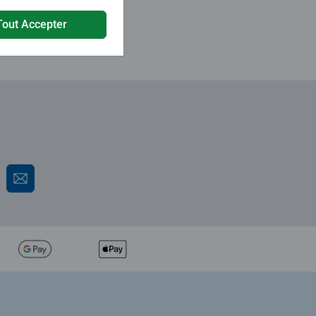
 ne se déchire pas ce qui est un
Tout Accepter
his review as helpful.