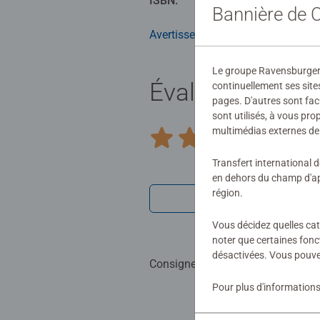
ISBN:
978-3-380-
Bannière de
Avertissements et informations du
Le groupe Ravensburger ut
Évaluations (1)
continuellement ses site
pages. D'autres sont fac
sont utilisés, à vous pr
multimédias externes de 
5,0/
Average rating 5,0 out of 5 stars.
Transfert international 
en dehors du champ d'app
région.
Afficher les 
Vous décidez quelles cat
noter que certaines fonc
désactivées. Vous pouve
Consignes d'évaluation
Pour plus d'informations