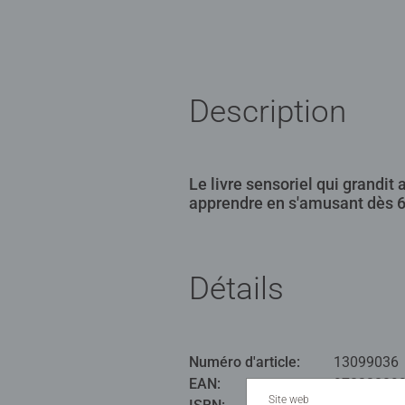
Description
Le livre sensoriel qui grandit
apprendre en s'amusant dès 6
Détails
Numéro d'article:
13099036
EAN:
97833809
Site web