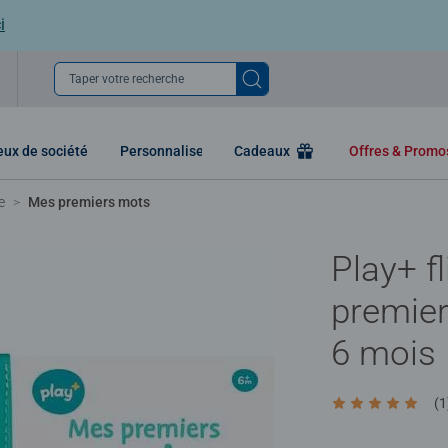
i
Taper votre recherche
eux de société
Personnaliser
Cadeaux
Offres & Prom
e
Mes premiers mots
Play+ f
premier
6 mois
(1
Average rating 5