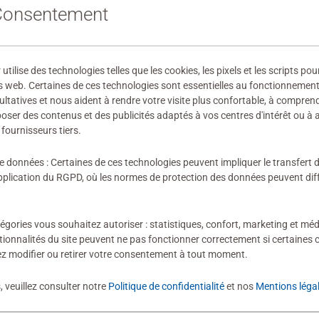
99036-9
 Consentement
 fabricant
ilise des technologies telles que les cookies, les pixels et les scripts pou
s web. Certaines de ces technologies sont essentielles au fonctionnement 
ultatives et nous aident à rendre votre visite plus confortable, à compre
oposer des contenus et des publicités adaptés à vos centres d'intérêt ou à 
fournisseurs tiers.
Céline m.
5
13/10/2024
de données : Certaines de ces technologies peuvent impliquer le transfert
lication du RGPD, où les normes de protection des données peuvent diffé
Belle d
évaluations
égories vous souhaitez autoriser : statistiques, confort, marketing et méd
Rating 5 out of 5
tionnalités du site peuvent ne pas fonctionner correctement si certaines 
z modifier ou retirer votre consentement à tout moment.
Acheté lors du Bli
, veuillez consulter notre
Politique de confidentialité
et nos
Mentions léga
immédiatement a
Très joli, pratiq