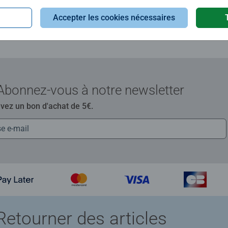
Machouillable, il
Accepter les cookies nécessaires
vrai plus !
0
0 users marked t
Abonnez-vous à notre newsletter
evez un bon d'achat de 5€.
Retourner des articles