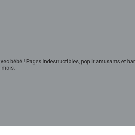
 avec bébé ! Pages indestructibles, pop it amusants et bar
 mois.
90369