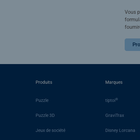
Vous po
formula
fournir
Pro
Produits
Marques
®
Puzzle
tiptoi
Puzzle 3D
GraviTrax
Jeux de société
Disney Lorcana