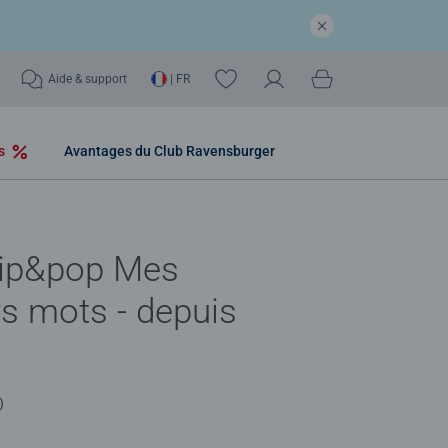
Aide & support
| FR
os
Avantages du Club Ravensburger
lip&pop Mes
s mots - depuis
)
,0 out of 5 stars.