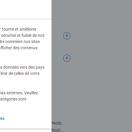
r fournir et améliorer
sécurisé et fiable de nos
ndre comment nos sites
afficher des contenus
 de données vers des pays
rer de celles de votre
écouverte
ias externes. Veuillez
 stars.
catégories sont
ss festival, il a été
les
.
dopté par mon fils de 6 mois.
ue, il peut être emmené partout.