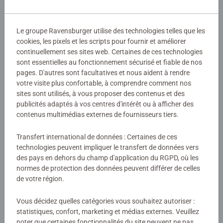
Détails
Le groupe Ravensburger utilise des technologies telles que les
cookies, les pixels et les scripts pour fournir et améliorer
Numéro d'article:
13099030
continuellement ses sites web. Certaines de ces technologies
EAN:
9783380990307
sont essentielles au fonctionnement sécurisé et fiable de nos
ISBN:
978-3-380-99030-7
pages. D'autres sont facultatives et nous aident à rendre
votre visite plus confortable, à comprendre comment nos
Avertissements et informations du fabricant
sites sont utilisés, à vous proposer des contenus et des
publicités adaptés à vos centres d'intérêt ou à afficher des
contenus multimédias externes de fournisseurs tiers.
Aucune évaluation n'a encore été
Transfert international de données : Certaines de ces
soumise
technologies peuvent impliquer le transfert de données vers
des pays en dehors du champ d'application du RGPD, où les
normes de protection des données peuvent différer de celles
0/0
de votre région.
Vous décidez quelles catégories vous souhaitez autoriser :
Rédiger une évaluation
statistiques, confort, marketing et médias externes. Veuillez
noter que certaines fonctionnalités du site peuvent ne pas