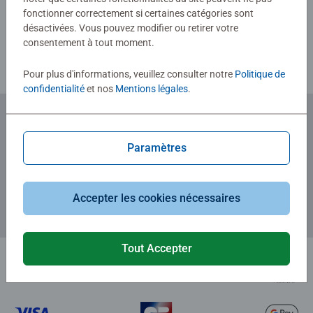
fonctionner correctement si certaines catégories sont
Consignes d'évaluation
désactivées. Vous pouvez modifier ou retirer votre
consentement à tout moment.
Pour plus d'informations, veuillez consulter notre
Politique de
confidentialité
et nos
Mentions légales
.
Abonnez-vous à notre newsletter
Paramètres
et recevez un bon d'achat de 5€.
Accepter les cookies nécessaires
Tout Accepter