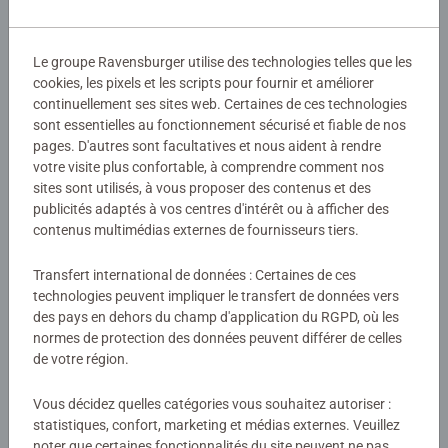
Détails
Le groupe Ravensburger utilise des technologies telles que les
cookies, les pixels et les scripts pour fournir et améliorer
Numéro d'article:
13099037
continuellement ses sites web. Certaines de ces technologies
EAN:
9783380990376
sont essentielles au fonctionnement sécurisé et fiable de nos
ISBN:
978-3-380-99037-6
pages. D'autres sont facultatives et nous aident à rendre
votre visite plus confortable, à comprendre comment nos
Avertissements et informations du fabricant
sites sont utilisés, à vous proposer des contenus et des
publicités adaptés à vos centres d'intérêt ou à afficher des
contenus multimédias externes de fournisseurs tiers.
Aucune évaluation n'a encore été
Transfert international de données : Certaines de ces
soumise
technologies peuvent impliquer le transfert de données vers
des pays en dehors du champ d'application du RGPD, où les
normes de protection des données peuvent différer de celles
0/0
de votre région.
Vous décidez quelles catégories vous souhaitez autoriser :
Rédiger une évaluation
statistiques, confort, marketing et médias externes. Veuillez
noter que certaines fonctionnalités du site peuvent ne pas