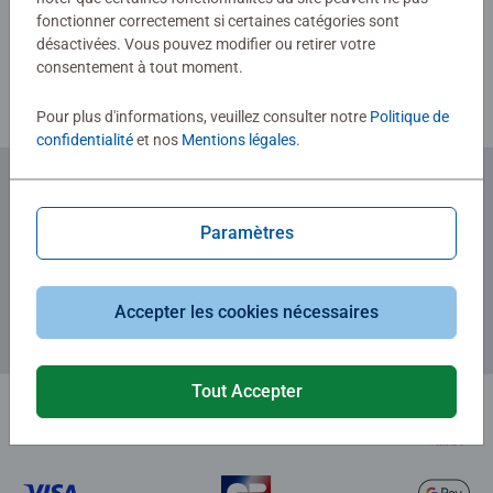
fonctionner correctement si certaines catégories sont
Consignes d'évaluation
désactivées. Vous pouvez modifier ou retirer votre
consentement à tout moment.
Pour plus d'informations, veuillez consulter notre
Politique de
confidentialité
et nos
Mentions légales
.
Abonnez-vous à notre newsletter
Paramètres
et recevez un bon d'achat de 5€.
Accepter les cookies nécessaires
Tout Accepter