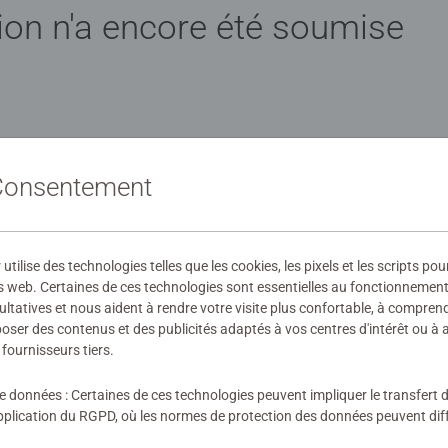
ion n'a encore été soumise
évaluation
 Consentement
ilise des technologies telles que les cookies, les pixels et les scripts pou
s web. Certaines de ces technologies sont essentielles au fonctionnement 
ultatives et nous aident à rendre votre visite plus confortable, à compre
oposer des contenus et des publicités adaptés à vos centres d'intérêt ou à 
fournisseurs tiers.
de données : Certaines de ces technologies peuvent impliquer le transfert
lication du RGPD, où les normes de protection des données peuvent diffé