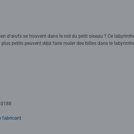
ien d'œufs se trouvent dans le nid du petit oiseau ? Ce labyrint
plus petits peuvent déjà faire rouler des billes dans le labyrinth
s billes par couleur. Un jeu qui grandit avec l’enfant et stimule sa 
lement idéal pour les déplacements.
ts et de livres Play+ pour les enfants de 0 à 3 ans, nous propo
rience de Ravensburger.
40188
né à définir une gamme qui répond également aux besoins des p
 fabricant