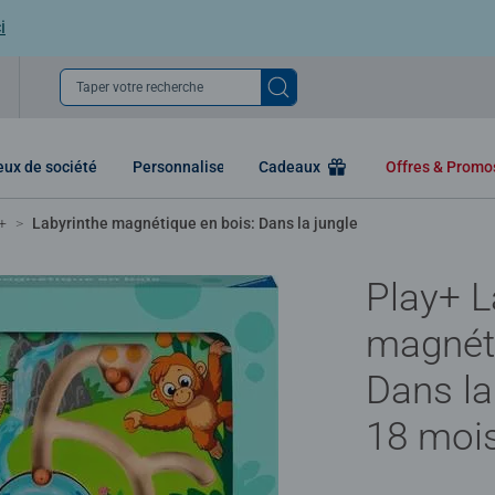
i
Taper votre recherche
eux de société
Personnaliser
Cadeaux
Offres & Prom
+
Labyrinthe magnétique en bois: Dans la jungle
Play+ L
magnéti
Dans la
18 moi