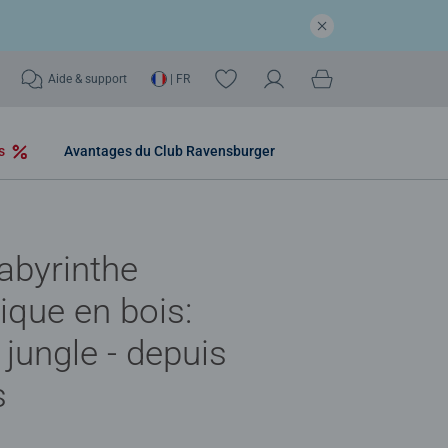
Aide & support
| FR
os
Avantages du Club Ravensburger
abyrinthe
que en bois:
 jungle - depuis
s