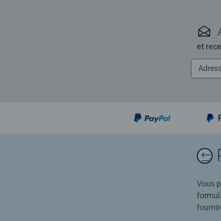
et rec
Vous po
formula
fournir