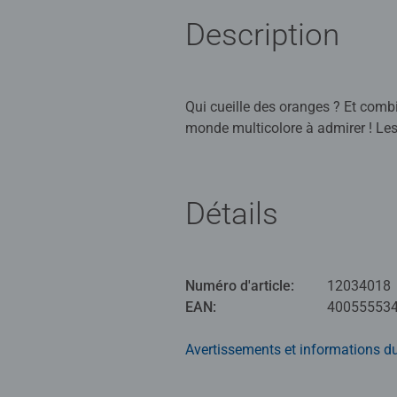
Description
Qui cueille des oranges ? Et comb
monde multicolore à admirer ! Les 
Plus tard, ils apprennent à trier le
Grâce au stylo intégré, il est éga
Détails
Avec notre nouvelle gamme de joue
petite enfance combinée à l’expé
Développés avec l'exigence de qualité de Ravensburger, nos livres et jouets plaisent aux enfants tout en leur permettant d'apprendre
Numéro d'article:
12034018
et de découvrir en s'amusant.
EAN:
40055553
Notre approche du jeu nous a ame
« plus » !
Avertissements et informations du