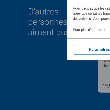
Vous décidez quelles cat
D'autres
noter que certaines fonc
désactivées. Vous pouve
personnes
aiment aussi
Pour plus d'informations
Paramètres
Joue
Mon
des
19,