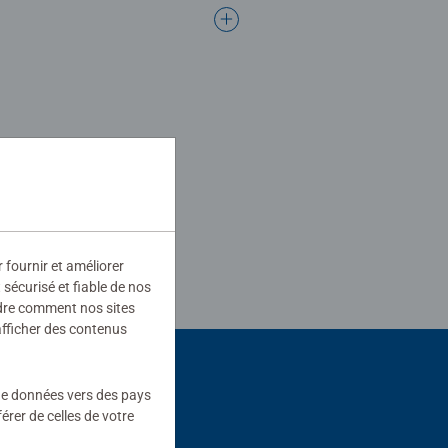
r fournir et améliorer
sécurisé et fiable de nos
ndre comment nos sites
afficher des contenus
 de données vers des pays
rer de celles de votre