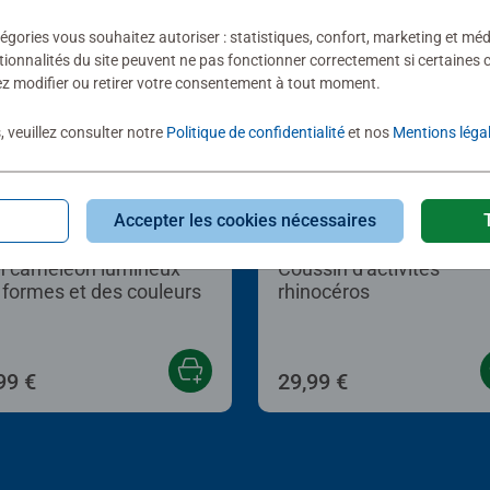
égories vous souhaitez autoriser : statistiques, confort, marketing et méd
tionnalités du site peuvent ne pas fonctionner correctement si certaines 
z modifier ou retirer votre consentement à tout moment.
, veuillez consulter notre
Politique de confidentialité
et nos
Mentions léga
Accepter les cookies nécessaires
ts 6 mois et +
Jouets Naissance
 caméléon lumineux
Coussin d'activités
 formes et des couleurs
rhinocéros
99 €
29,99 €