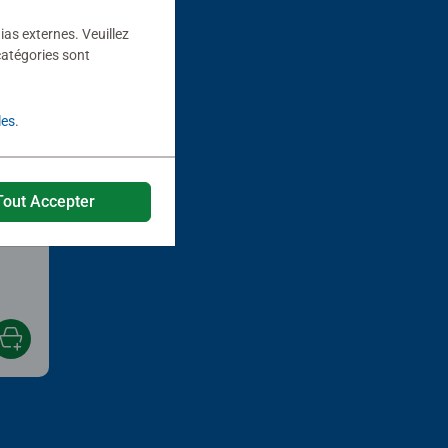
ias externes. Veuillez
catégories sont
les
.
Tout Accepter