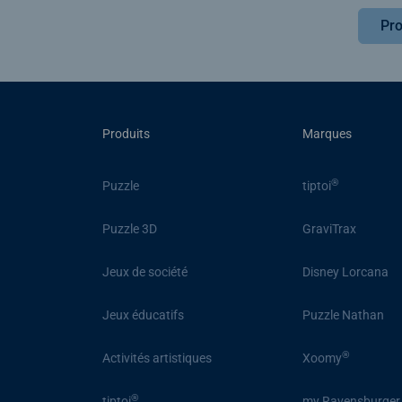
Pro
Produits
Marques
®
Puzzle
tiptoi
Puzzle 3D
GraviTrax
Jeux de société
Disney Lorcana
Jeux éducatifs
Puzzle Nathan
®
Activités artistiques
Xoomy
®
tiptoi
my Ravensburger