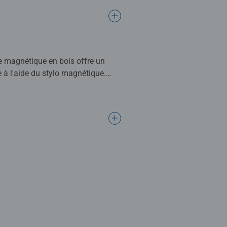
he magnétique en bois offre un
e à l'aide du stylo magnétique.
motricité fine !
sons des produits adaptés à la
arents, et chaque produit a un