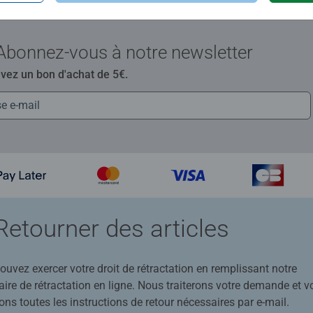
Abonnez-vous à notre newsletter
evez un bon d'achat de 5€.
Retourner des articles
uvez exercer votre droit de rétractation en remplissant notre
ire de rétractation en ligne. Nous traiterons votre demande et v
ons toutes les instructions de retour nécessaires par e-mail.