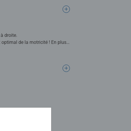
 à droite.
 optimal de la motricité ! En plus
, ce qui permet une occupation
cet animal qui se tient debout un
sons des produits adaptés à la
arents, et chaque produit a un