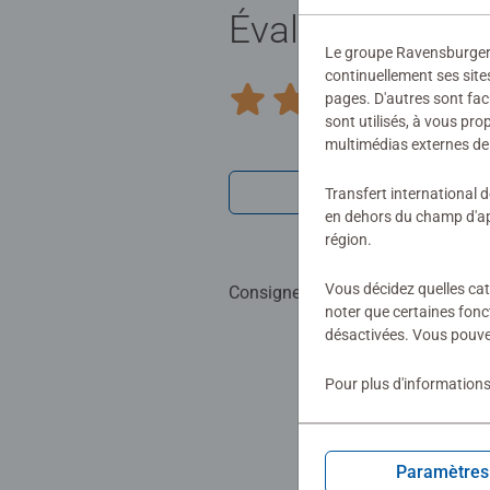
Évaluations (64
Le groupe Ravensburger ut
continuellement ses site
4,9/
pages. D'autres sont fac
Average rating 4,9 out of 5 stars.
sont utilisés, à vous pr
multimédias externes de 
Afficher les 
Transfert international 
en dehors du champ d'app
région.
Vous décidez quelles cat
Consignes d'évaluation
noter que certaines fonc
désactivées. Vous pouve
Pour plus d'informations
Paramètres