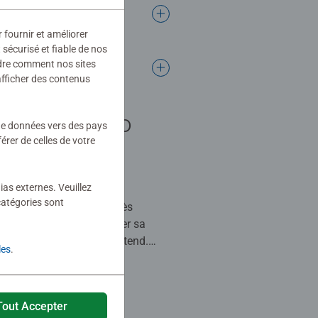
r fournir et améliorer
sécurisé et fiable de nos
ndre comment nos sites
afficher des contenus
fant culbuto
 de données vers des pays
rer de celles de votre
 stars.
ias externes. Veuillez
catégories sont
, à l'heure actuelle, est très
n bébé qui apprend à gérer sa
it de le faire tourner le détend.
les
.
y a un bouton pour arrêter le son et
 avec la lumière.
his review as helpful.
Tout Accepter