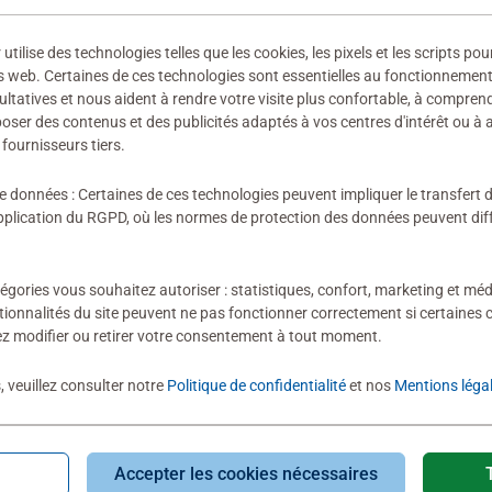
)
ilise des technologies telles que les cookies, les pixels et les scripts pou
s web. Certaines de ces technologies sont essentielles au fonctionnement 
Eloelo
5
ultatives et nous aident à rendre votre visite plus confortable, à compre
04/12/2024
oposer des contenus et des publicités adaptés à vos centres d'intérêt ou à 
fournisseurs tiers.
Jeux en
évaluations
de données : Certaines de ces technologies peuvent impliquer le transfert
lication du RGPD, où les normes de protection des données peuvent diffé
Rating 5 out of 5
égories vous souhaitez autoriser : statistiques, confort, marketing et méd
tionnalités du site peuvent ne pas fonctionner correctement si certaines 
C'est un jouet qui
z modifier ou retirer votre consentement à tout moment.
apprécié par mo
frustration. Le fa
, veuillez consulter notre
Politique de confidentialité
et nos
Mentions léga
Point bonus : il 
jouer uniquement
0
0 users marked t
Accepter les cookies nécessaires