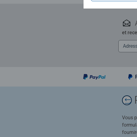
et rec
Vous po
formula
fournir