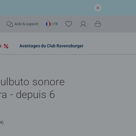
Aide & support
| FR
os
Avantages du Club Ravensburger
ulbuto sonore
a - depuis 6
4)
,9 out of 5 stars.