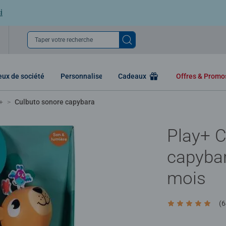
i
Taper votre recherche
eux de société
Personnaliser
Cadeaux
Offres & Prom
+
Culbuto sonore capybara
Play+ C
capybar
mois
(6
Average rating 4