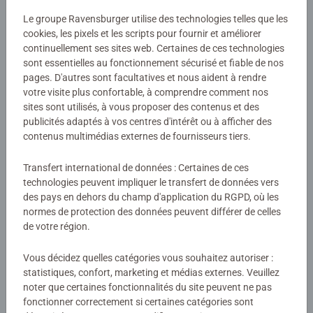
de vie. L'enfant découvre ainsi que l'oiseau vit dans un
Le groupe Ravensburger utilise des technologies telles que les
Numéro d'article:
24037
nid, le lapin dans un terrier, le petit poulain à l'écurie, etc.
cookies, les pixels et les scripts pour fournir et améliorer
EAN:
4005556240371
continuellement ses sites web. Certaines de ces technologies
sont essentielles au fonctionnement sécurisé et fiable de nos
Les pièces de puzzles autocorrectives lui permettent de
pages. D'autres sont facultatives et nous aident à rendre
Avertissements et informations du fabricant
vérifier si les 12 paires d'illustrations sont correctement
votre visite plus confortable, à comprendre comment nos
associées. Une façon très amusante de tout savoir sur les
sites sont utilisés, à vous proposer des contenus et des
animaux et leurs habitats et d'apprendre à les nommer !
publicités adaptés à vos centres d'intérêt ou à afficher des
Aucune évaluation n'a encore été
Ce jeu favorise ainsi le développement du langage, du
contenus multimédias externes de fournisseurs tiers.
vocabulaire lié aux animaux et donne un appui concret au
soumise
développement de l'imaginaire de l'enfant. Dès 3 ans.
Transfert international de données : Certaines de ces
technologies peuvent impliquer le transfert de données vers
0/0
des pays en dehors du champ d'application du RGPD, où les
normes de protection des données peuvent différer de celles
de votre région.
Rédiger une évaluation
Vous décidez quelles catégories vous souhaitez autoriser :
statistiques, confort, marketing et médias externes. Veuillez
noter que certaines fonctionnalités du site peuvent ne pas
Consignes d'évaluation
fonctionner correctement si certaines catégories sont