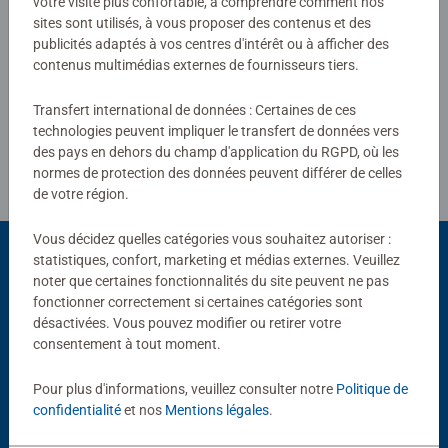
votre visite plus confortable, à comprendre comment nos
sites sont utilisés, à vous proposer des contenus et des
publicités adaptés à vos centres d'intérêt ou à afficher des
Rédiger une évaluation
contenus multimédias externes de fournisseurs tiers.
Transfert international de données : Certaines de ces
Consignes d'évaluation
technologies peuvent impliquer le transfert de données vers
des pays en dehors du champ d'application du RGPD, où les
normes de protection des données peuvent différer de celles
de votre région.
Vous décidez quelles catégories vous souhaitez autoriser :
statistiques, confort, marketing et médias externes. Veuillez
noter que certaines fonctionnalités du site peuvent ne pas
Choix populaires
fonctionner correctement si certaines catégories sont
désactivées. Vous pouvez modifier ou retirer votre
D'autres personnes aiment aussi
consentement à tout moment.
Pour plus d'informations, veuillez consulter notre
Politique de
confidentialité
et nos
Mentions légales
.