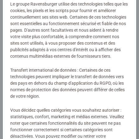
Numéro d'article:
20798
Le groupe Ravensburger utilise des technologies telles que les
cookies, les pixels et les scripts pour fournir et améliorer
EAN:
4005556207985
continuellement ses sites web. Certaines de ces technologies
sont essentielles au fonctionnement sécurisé et fiable de nos
Avertissements et informations du fabricant
pages. D'autres sont facultatives et nous aident à rendre
votre visite plus confortable, à comprendre comment nos
sites sont utilisés, à vous proposer des contenus et des
Aucune évaluation n'a encore été
publicités adaptés à vos centres d'intérêt ou à afficher des
contenus multimédias externes de fournisseurs tiers.
soumise
Transfert international de données : Certaines de ces
0/0
technologies peuvent impliquer le transfert de données vers
des pays en dehors du champ d'application du RGPD, où les
normes de protection des données peuvent différer de celles
de votre région.
Rédiger une évaluation
Vous décidez quelles catégories vous souhaitez autoriser :
statistiques, confort, marketing et médias externes. Veuillez
Consignes d'évaluation
noter que certaines fonctionnalités du site peuvent ne pas
fonctionner correctement si certaines catégories sont
désactivées. Vous pouvez modifier ou retirer votre