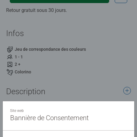
Retour gratuit sous 30 jours.
Infos
Jeu de correspondance des couleurs
1 - 1
2 +
Colorino
Description
Le 1er jeu de couleurs pour apprendre les émotions !
Site web
Bannière de Consentement
Détails