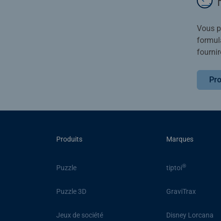
Vous po
formula
fournir
Pro
Produits
Marques
®
Puzzle
tiptoi
Puzzle 3D
GraviTrax
Jeux de société
Disney Lorcana