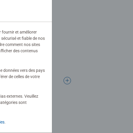
r fournir et améliorer
sécurisé et fiable de nos
ndre comment nos sites
afficher des contenus
 de données vers des pays
rer de celles de votre
ias externes. Veuillez
catégories sont
les
.