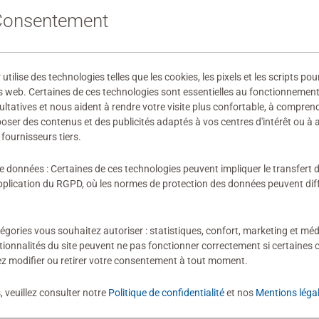
 Consentement
ilise des technologies telles que les cookies, les pixels et les scripts pou
s web. Certaines de ces technologies sont essentielles au fonctionnement 
ultatives et nous aident à rendre votre visite plus confortable, à compre
oposer des contenus et des publicités adaptés à vos centres d'intérêt ou à 
fournisseurs tiers.
de données : Certaines de ces technologies peuvent impliquer le transfert
lication du RGPD, où les normes de protection des données peuvent diffé
ion n'a encore été soumise
égories vous souhaitez autoriser : statistiques, confort, marketing et méd
tionnalités du site peuvent ne pas fonctionner correctement si certaines 
z modifier ou retirer votre consentement à tout moment.
, veuillez consulter notre
Politique de confidentialité
et nos
Mentions léga
évaluation