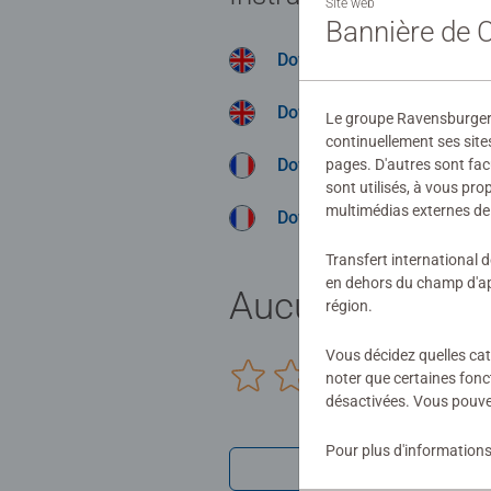
Site web
Bannière de
Download
Download
Le groupe Ravensburger ut
continuellement ses site
Download
pages. D'autres sont fac
sont utilisés, à vous pr
multimédias externes de 
Download
Transfert international 
en dehors du champ d'app
Aucune évaluat
région.
Vous décidez quelles cat
0/0
noter que certaines fonc
désactivées. Vous pouve
Pour plus d'informations
Rédiger une 