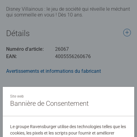
Disney Villainous : le jeu de société qui réveille le méchant
qui sommeille en vous ! Dès 10 ans.
Détails
Numéro d'article:
26067
EAN:
4005556260676
Avertissements et informations du fabricant
Instructions
Site web
Bannière de Consentement
Download
Le groupe Ravensburger utilise des technologies telles que les
Évaluations (3)
cookies, les pixels et les scripts pour fournir et améliorer