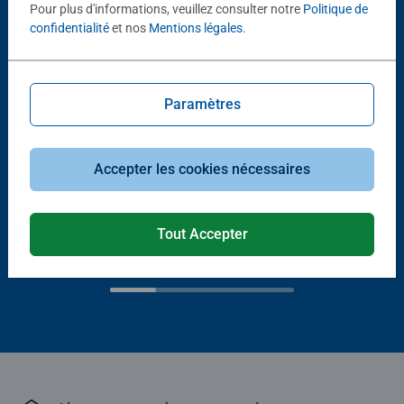
Pour plus d'informations, veuillez consulter notre
Politique de
confidentialité
et nos
Mentions légales
.
Paramètres
Accepter les cookies nécessaires
Jeux initiés
Jeux initiés
Disney Villainous - Extension 1 -
Disney Villainous
Mauvais jusqu'à l'os
Tout Accepter
32,90 €
39,90 €