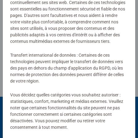
continuellement ses sites web. Certaines de ces technologies
sont essentielles au fonctionnement sécurisé et fiable de nos
3,7/5
Average rating 3,7 out of 5 stars.
pages. D'autres sont facultatives et nous aident à rendre
votre visite plus confortable, à comprendre comment nos
sites sont utilisés, à vous proposer des contenus et des
publicités adaptés à vos centres d'intérêt ou à afficher des
Afficher les évaluations
contenus multimédias externes de fournisseurs tiers.
Transfert international de données : Certaines de ces
technologies peuvent impliquer le transfert de données vers
Consignes d'évaluation
des pays en dehors du champ d'application du RGPD, où les
normes de protection des données peuvent différer de celles
de votre région.
Vous décidez quelles catégories vous souhaitez autoriser :
statistiques, confort, marketing et médias externes. Veuillez
noter que certaines fonctionnalités du site peuvent ne pas
fonctionner correctement si certaines catégories sont
Choix populaires
désactivées. Vous pouvez modifier ou retirer votre
consentement à tout moment.
D'autres personnes aiment aussi