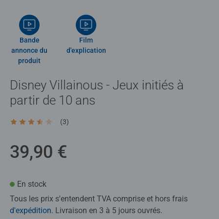
Bande
Film
annonce du
d'explication
produit
Disney Villainous - Jeux initiés à
partir de 10 ans
(3)
Average rating 3,7 out of 5 stars.
39,90 €
En stock
Tous les prix s'entendent TVA comprise et hors frais
d'expédition
. Livraison en 3 à 5 jours ouvrés.