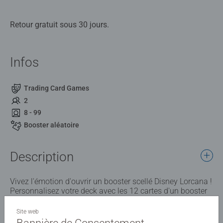
Retour gratuit sous 30 jours.
Infos
Trading Card Games
2
8 - 99
Booster aléatoire
Description
Vivez l'émotion d'ouvrir un booster scellé Disney Lorcana !
Personnalisez votre deck avec les 12 cartes d'un booster
Disney Lorcana : Givresort.
Site web