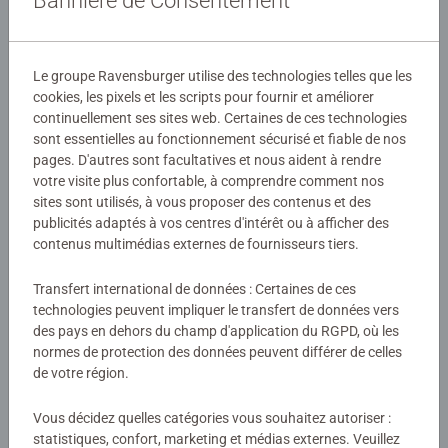
Bannière de Consentement
Détails
Numéro d'article:
11098839
Le groupe Ravensburger utilise des technologies telles que les
EAN:
4050368988393
cookies, les pixels et les scripts pour fournir et améliorer
continuellement ses sites web. Certaines de ces technologies
Avertissements et informations du fabricant
sont essentielles au fonctionnement sécurisé et fiable de nos
pages. D'autres sont facultatives et nous aident à rendre
votre visite plus confortable, à comprendre comment nos
sites sont utilisés, à vous proposer des contenus et des
Aucune évaluation n'a encore été
publicités adaptés à vos centres d'intérêt ou à afficher des
soumise
contenus multimédias externes de fournisseurs tiers.
Transfert international de données : Certaines de ces
0/0
technologies peuvent impliquer le transfert de données vers
des pays en dehors du champ d'application du RGPD, où les
normes de protection des données peuvent différer de celles
de votre région.
Rédiger une évaluation
Vous décidez quelles catégories vous souhaitez autoriser :
statistiques, confort, marketing et médias externes. Veuillez
Consignes d'évaluation