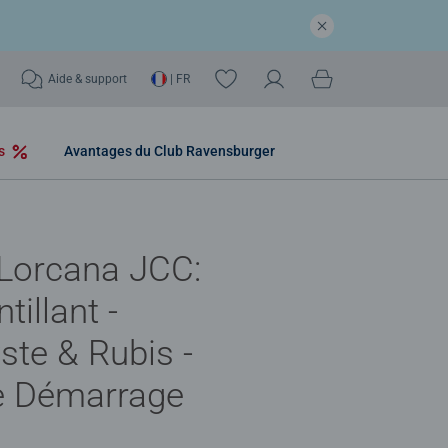
Aide & support
| FR
os
Avantages du Club Ravensburger
 Lorcana JCC:
ntillant -
te & Rubis -
e Démarrage