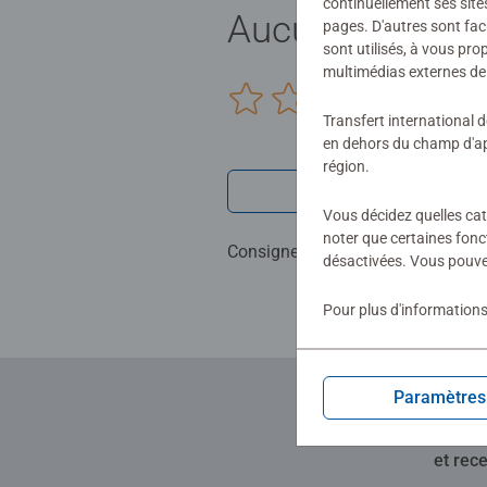
continuellement ses site
Aucune évaluat
pages. D'autres sont fac
sont utilisés, à vous pr
multimédias externes de 
0/0
Transfert international 
en dehors du champ d'app
région.
Rédiger une 
Vous décidez quelles cat
noter que certaines fonc
Consignes d'évaluation
désactivées. Vous pouve
Pour plus d'informations
Paramètres
et rec