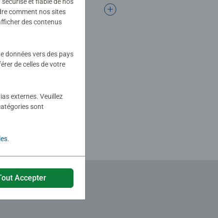
sécurisé et fiable de nos
ndre comment nos sites
afficher des contenus
 de données vers des pays
rer de celles de votre
ias externes. Veuillez
catégories sont
les
.
Tout Accepter