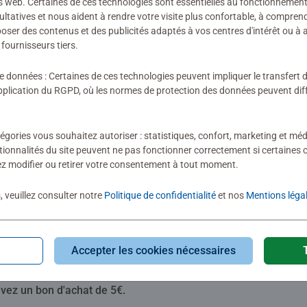
s web. Certaines de ces technologies sont essentielles au fonctionnement 
ion n'a encore été soumise
ultatives et nous aident à rendre votre visite plus confortable, à compre
oposer des contenus et des publicités adaptés à vos centres d'intérêt ou à 
fournisseurs tiers.
de données : Certaines de ces technologies peuvent impliquer le transfert
lication du RGPD, où les normes de protection des données peuvent diffé
évaluation
égories vous souhaitez autoriser : statistiques, confort, marketing et méd
tionnalités du site peuvent ne pas fonctionner correctement si certaines 
z modifier ou retirer votre consentement à tout moment.
, veuillez consulter notre
Politique de confidentialité
et nos
Mentions léga
Accepter les cookies nécessaires
Abonnez-vous à notre newsletter
evez un bon d'achat de 5€.