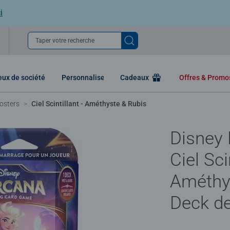
i
Taper votre recherche
eux de société
Personnaliser
Cadeaux
Offres & Prom
oosters
Ciel Scintillant - Améthyste & Rubis
Disney
Ciel Sci
Améthys
Deck d