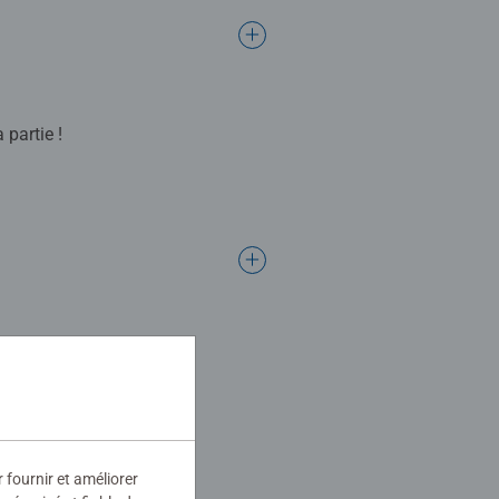
 partie !
porte 60 cartes et deux couleurs
ionner ou si vous souhaitez
t de départ.
t les autres esprits vous guident
sseur et les coureurs de Sugar
r fournir et améliorer