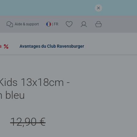
Aide & support
| FR
os
Avantages du Club Ravensburger
Kids 13x18cm -
 bleu
€
12,90 €