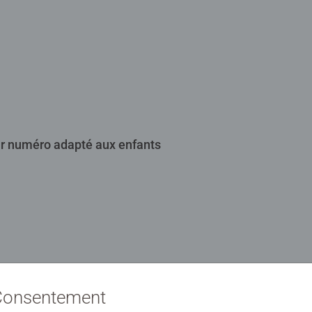
ar numéro adapté aux enfants
32216
 Consentement