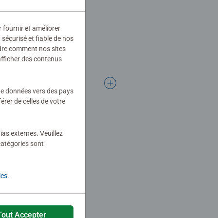
r fournir et améliorer
sécurisé et fiable de nos
ndre comment nos sites
afficher des contenus
 de données vers des pays
rer de celles de votre
ias externes. Veuillez
catégories sont
les
.
Tout Accepter