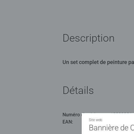
Description
Un set complet de peinture p
Détails
Numéro d'article:
12023221
Site web
EAN:
40055552
Bannière de