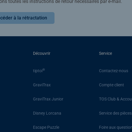
ons toutes les instructions de retour nécessaires par e-mail.
céder à la rétractation
Découvrir
Service
®
tiptoi
Contactez-nous
GraviTrax
Compte client
GraviTrax Junior
TOS Club & Accou
Disney Lorcana
Service des pièce
Escape Puzzle
Foire aux questio