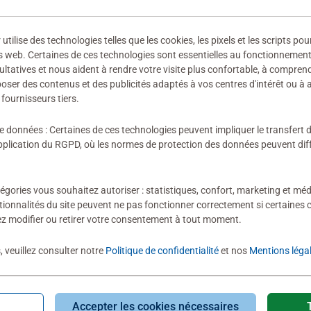
 fabricant
ires
ilise des technologies telles que les cookies, les pixels et les scripts pou
s web. Certaines de ces technologies sont essentielles au fonctionnement 
ultatives et nous aident à rendre votre visite plus confortable, à compre
oposer des contenus et des publicités adaptés à vos centres d'intérêt ou à 
fournisseurs tiers.
ion n'a encore été soumise
de données : Certaines de ces technologies peuvent impliquer le transfert
lication du RGPD, où les normes de protection des données peuvent diffé
égories vous souhaitez autoriser : statistiques, confort, marketing et méd
tionnalités du site peuvent ne pas fonctionner correctement si certaines 
z modifier ou retirer votre consentement à tout moment.
évaluation
, veuillez consulter notre
Politique de confidentialité
et nos
Mentions léga
Accepter les cookies nécessaires