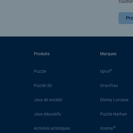
fournir
Pro
Produits
Marques
®
Puzzle
tiptoi
Puzzle 3D
GraviTrax
Jeux de société
Disney Lorcana
Jeux éducatifs
Puzzle Nathan
®
Activités artistiques
Xoomy