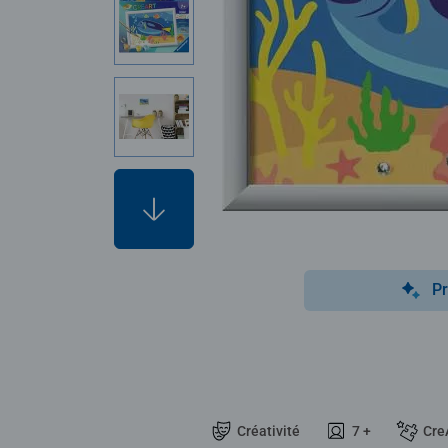
Pr
Créativité
7 +
Cre