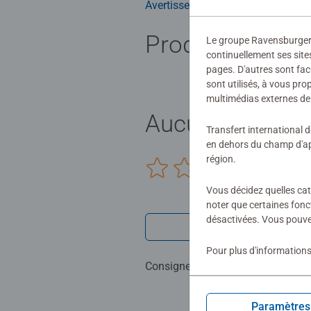
Avertissements et informations du
Produits simila
Le groupe Ravensburger ut
continuellement ses site
pages. D'autres sont fac
sont utilisés, à vous pr
multimédias externes de 
Aucune évaluat
Transfert international 
en dehors du champ d'app
région.
0/0
Vous décidez quelles cat
noter que certaines fonc
désactivées. Vous pouve
Rédiger une 
Pour plus d'informations
Consignes d'évaluation
Paramètres