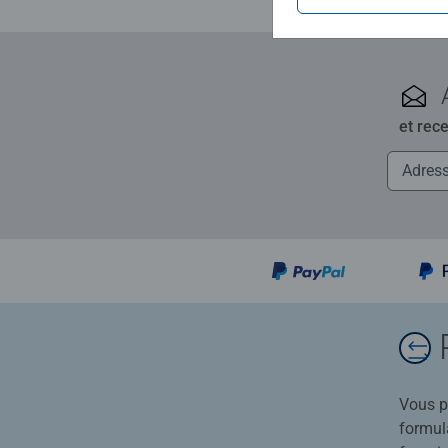
et rec
Vous po
formula