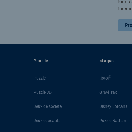
formula
fournir
Pro
Produits
Marques
®
Puzzle
tiptoi
Puzzle 3D
GraviTrax
Jeux de société
Disney Lorcana
Jeux éducatifs
Puzzle Nathan