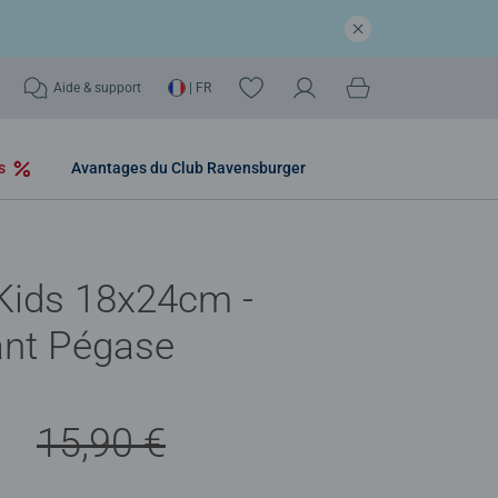
Aide & support
| FR
os
Avantages du Club Ravensburger
Kids 18x24cm -
ant Pégase
€
15,90 €