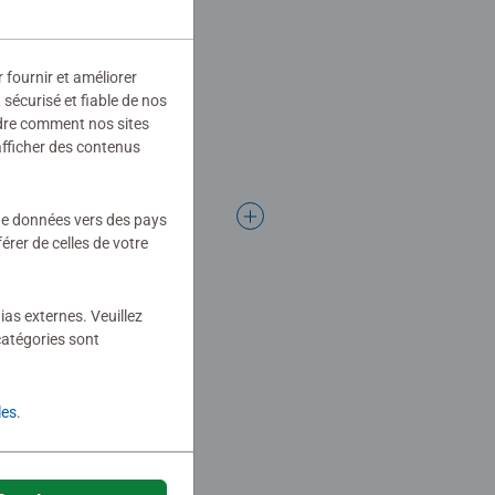
r fournir et améliorer
sécurisé et fiable de nos
ndre comment nos sites
afficher des contenus
 de données vers des pays
rer de celles de votre
ias externes. Veuillez
catégories sont
les
.