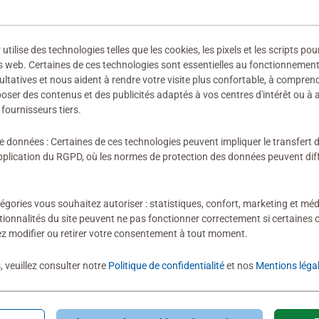
 fabricant
ilise des technologies telles que les cookies, les pixels et les scripts pou
ires
s web. Certaines de ces technologies sont essentielles au fonctionnement 
ultatives et nous aident à rendre votre visite plus confortable, à compre
oposer des contenus et des publicités adaptés à vos centres d'intérêt ou à 
fournisseurs tiers.
ion n'a encore été soumise
de données : Certaines de ces technologies peuvent impliquer le transfert
lication du RGPD, où les normes de protection des données peuvent diffé
égories vous souhaitez autoriser : statistiques, confort, marketing et méd
tionnalités du site peuvent ne pas fonctionner correctement si certaines 
z modifier ou retirer votre consentement à tout moment.
évaluation
, veuillez consulter notre
Politique de confidentialité
et nos
Mentions léga