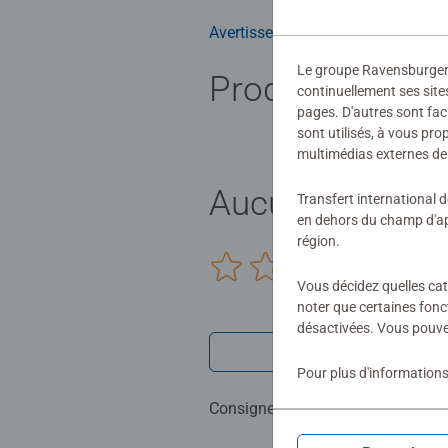
Avertissements et informations du
Le groupe Ravensburger ut
Produits simila
continuellement ses site
pages. D'autres sont fac
sont utilisés, à vous pr
multimédias externes de 
Aucune évaluat
Transfert international 
en dehors du champ d'app
région.
0/0
Vous décidez quelles cat
noter que certaines fonc
désactivées. Vous pouve
Rédiger une 
Pour plus d'informations
Consignes d'évaluation