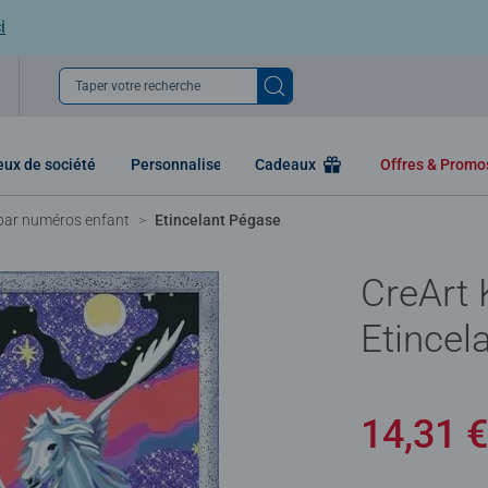
i
Taper votre recherche
eux de société
Personnaliser
Cadeaux
Offres & Prom
 par numéros enfant
Etincelant Pégase
CreArt 
Etincel
14,31 