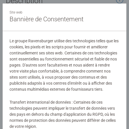
Description
Site web
C'est facile, beau et amusant de peindre par numéro grâce
Bannière de Consentement
aux lignes colorées pré-peintes !
Parmi les 18 visuels moyens formats à peindre et à
accrocher, ces 2 chatons dans leur hamac sauront ravir
Détails
Le groupe Ravensburger utilise des technologies telles que les
les enfants et compléter leurs collections. A partir de 9
cookies, les pixels et les scripts pour fournir et améliorer
ans. Ce produit est composé de matériaux issus de forêts
continuellement ses sites web. Certaines de ces technologies
Numéro d'article:
25828
bien gérées certifiées FSC®, de matériaux recyclés et de
sont essentielles au fonctionnement sécurisé et fiable de nos
EAN:
4005556258284
matériaux issus d’autres sources contrôlées (FSC-
pages. D'autres sont facultatives et nous aident à rendre
C111262).
votre visite plus confortable, à comprendre comment nos
Avertissements et informations du fabricant
sites sont utilisés, à vous proposer des contenus et des
publicités adaptés à vos centres d'intérêt ou à afficher des
Produits similaires
contenus multimédias externes de fournisseurs tiers.
Transfert international de données : Certaines de ces
technologies peuvent impliquer le transfert de données vers
des pays en dehors du champ d'application du RGPD, où les
Aucune évaluation n'a encore été
normes de protection des données peuvent différer de celles
de votre région.