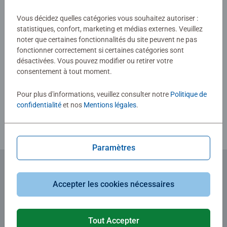
soumise
Vous décidez quelles catégories vous souhaitez autoriser :
0/0
statistiques, confort, marketing et médias externes. Veuillez
noter que certaines fonctionnalités du site peuvent ne pas
fonctionner correctement si certaines catégories sont
désactivées. Vous pouvez modifier ou retirer votre
Rédiger une évaluation
consentement à tout moment.
Pour plus d'informations, veuillez consulter notre
Politique de
Consignes d'évaluation
confidentialité
et nos
Mentions légales
.
Paramètres
Abonnez-vous à notre newsletter
Accepter les cookies nécessaires
et recevez un bon d'achat de 5€.
Tout Accepter