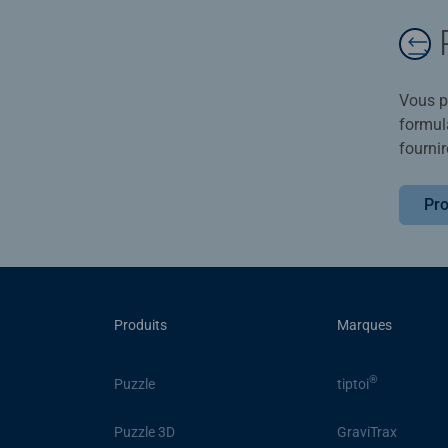
Vous po
formula
fournir
Pro
Produits
Marques
®
Puzzle
tiptoi
Puzzle 3D
GraviTrax