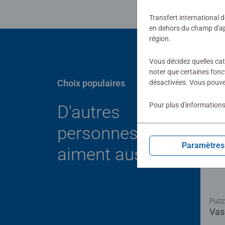
Transfert international 
en dehors du champ d'app
région.
Vous décidez quelles cat
noter que certaines fonc
Choix populaires
désactivées. Vous pouve
Pour plus d'informations
D'autres
personnes
Paramètres
aiment aussi
Puzz
Vas