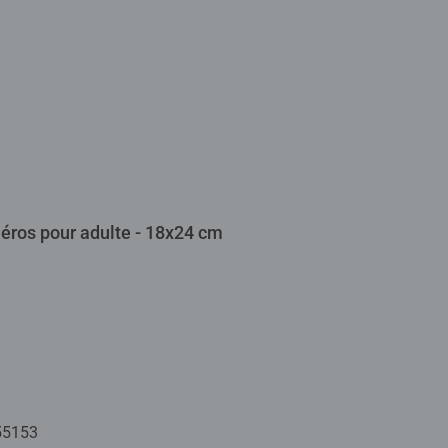
méros pour adulte - 18x24 cm
55153