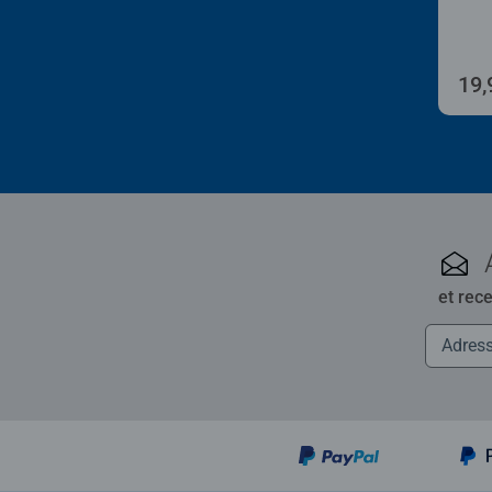
19,
et rec