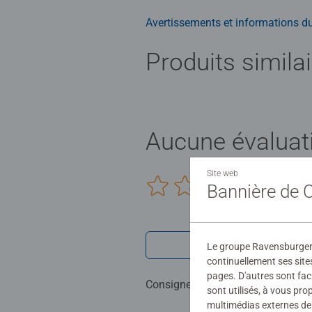
Avertissements et informations du
Produits simila
Aucune évaluat
Site web
0/0
Bannière de
Rédiger une 
Le groupe Ravensburger ut
continuellement ses site
pages. D'autres sont fac
Consignes d'évaluation
sont utilisés, à vous pr
multimédias externes de 