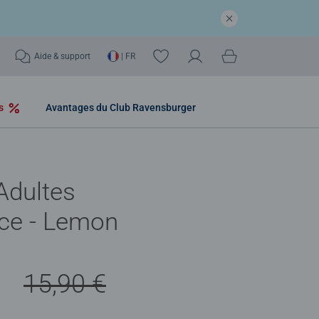
Aide & support
| FR
os
Avantages du Club Ravensburger
Adultes
ce - Lemon
€
15,90 €