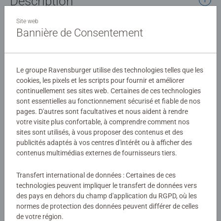
Description
Site web
Personnalise ton style avec des bracelets Kumihimo à
Bannière de Consentement
combiner les 50 motifs de tatouage différents. Kumihimo
est une technique de bracelets japonais qui permet de
créer des bracelets arrondis.
Détails
Le groupe Ravensburger utilise des technologies telles que les
Les deux roues Kumihimo ronde et carré te permettront de
cookies, les pixels et les scripts pour fournir et améliorer
réaliser des modèles originaux ! 6 couleurs de fil et 12
continuellement ses sites web. Certaines de ces technologies
Numéro d'article:
12028011
perles sont à ta disposition dans ce coffret ! Une notice
sont essentielles au fonctionnement sécurisé et fiable de nos
EAN:
4005555280118
explicative est incluse. A partir de 6 ans.
pages. D'autres sont facultatives et nous aident à rendre
votre visite plus confortable, à comprendre comment nos
Avertissements et informations du fabricant
Ce produit est composé de matériaux issus de forêts bien
sites sont utilisés, à vous proposer des contenus et des
publicités adaptés à vos centres d'intérêt ou à afficher des
gérées, de matériaux recyclés et de matériaux issus
Produits similaires
contenus multimédias externes de fournisseurs tiers.
d’autres sources contrôlées.
Transfert international de données : Certaines de ces
technologies peuvent impliquer le transfert de données vers
des pays en dehors du champ d'application du RGPD, où les
Aucune évaluation n'a encore été
normes de protection des données peuvent différer de celles
de votre région.