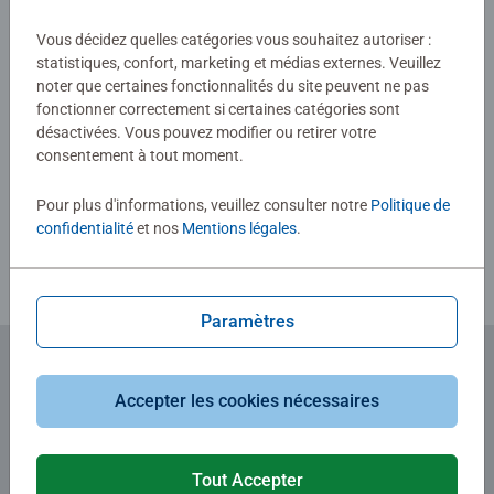
soumise
Vous décidez quelles catégories vous souhaitez autoriser :
0/0
statistiques, confort, marketing et médias externes. Veuillez
noter que certaines fonctionnalités du site peuvent ne pas
fonctionner correctement si certaines catégories sont
désactivées. Vous pouvez modifier ou retirer votre
Rédiger une évaluation
consentement à tout moment.
Pour plus d'informations, veuillez consulter notre
Politique de
Consignes d'évaluation
confidentialité
et nos
Mentions légales
.
Paramètres
Abonnez-vous à notre newsletter
Accepter les cookies nécessaires
et recevez un bon d'achat de 5€.
Tout Accepter