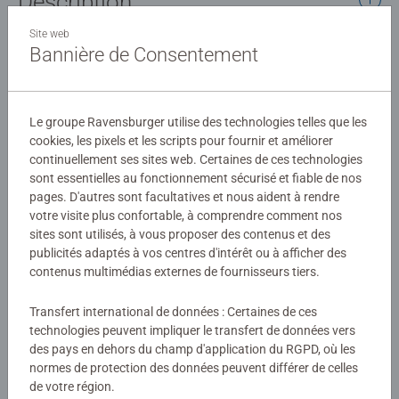
Description
Site web
Un coffret complet pour réaliser facilement 10 figurines en
Bannière de Consentement
plâtre sur le thème des licornes !
Détails
Le groupe Ravensburger utilise des technologies telles que les
cookies, les pixels et les scripts pour fournir et améliorer
continuellement ses sites web. Certaines de ces technologies
Numéro d'article:
25531
sont essentielles au fonctionnement sécurisé et fiable de nos
EAN:
4005556255313
pages. D'autres sont facultatives et nous aident à rendre
votre visite plus confortable, à comprendre comment nos
Avertissements et informations du fabricant
sites sont utilisés, à vous proposer des contenus et des
publicités adaptés à vos centres d'intérêt ou à afficher des
Produits similaires
contenus multimédias externes de fournisseurs tiers.
Transfert international de données : Certaines de ces
technologies peuvent impliquer le transfert de données vers
des pays en dehors du champ d'application du RGPD, où les
Aucune évaluation n'a encore été
normes de protection des données peuvent différer de celles
soumise
de votre région.