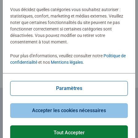
Vous décidez quelles catégories vous souhaitez autoriser :
0/0
statistiques, confort, marketing et médias externes. Veuillez
noter que certaines fonctionnalités du site peuvent ne pas
fonctionner correctement si certaines catégories sont
désactivées. Vous pouvez modifier ou retirer votre
Rédiger une évaluation
consentement à tout moment.
Pour plus d'informations, veuillez consulter notre
Politique de
Consignes d'évaluation
confidentialité
et nos
Mentions légales
.
Paramètres
Abonnez-vous à notre newsletter
Accepter les cookies nécessaires
et recevez un bon d'achat de 5€.
Tout Accepter